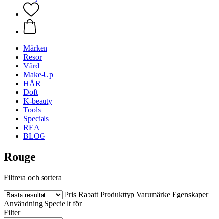
Märken
Resor
Vård
Make-Up
HÅR
Doft
K-beauty
Tools
Specials
REA
BLOG
Rouge
Filtrera och sortera
Pris
Rabatt
Produkttyp
Varumärke
Egenskaper
Användning
Speciellt för
Filter