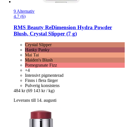
9 Alternativ
4.7 (6)
RMS Beauty
ReDimension Hydra Powder
Blush, Crystal Slipper (7 g)
Crystal Slipper
Hanky Panky
Mai Tai
Maiden's Blush
Pomegranate Fizz
+4
Intensivt pigmenterad
Finns i flera färger
Pulverig konsistens
484 kr
(69 143 kr / kg)
Leverans till 14. augusti