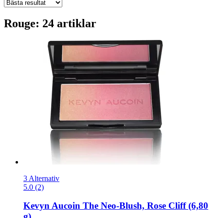
Rouge: 24 artiklar
3 Alternativ
5.0 (2)
Kevyn Aucoin
The Neo-​Blush, Rose Cliff (6,80
g)