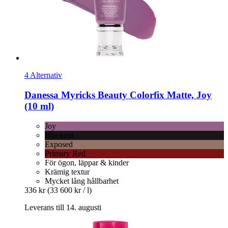
4 Alternativ
Danessa Myricks Beauty
Colorfix Matte, Joy
(10 ml)
Joy
Blackout
Exposed
Primary Red
För ögon, läppar & kinder
Krämig textur
Mycket lång hållbarhet
336 kr
(33 600 kr / l)
Leverans till 14. augusti