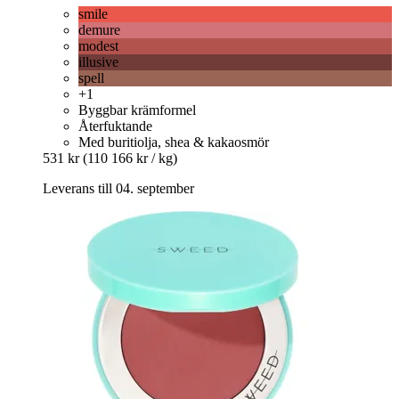
smile
demure
modest
illusive
spell
+1
Byggbar krämformel
Återfuktande
Med buritiolja, shea & kakaosmör
531 kr
(110 166 kr / kg)
Leverans till 04. september