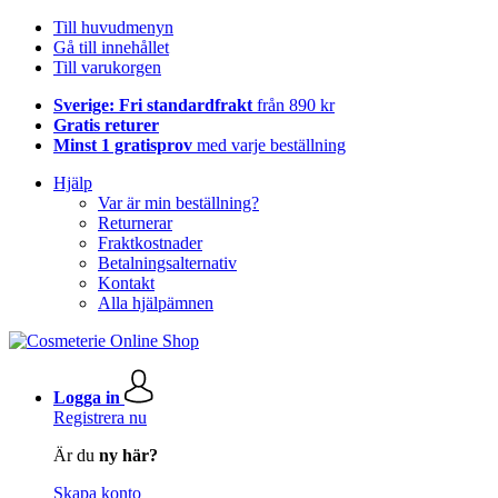
Till huvudmenyn
Gå till innehållet
Till varukorgen
Sverige: Fri standardfrakt
från 890 kr
Gratis returer
Minst 1 gratisprov
med varje beställning
Hjälp
Var är min beställning?
Returnerar
Fraktkostnader
Betalningsalternativ
Kontakt
Alla hjälpämnen
Logga in
Registrera nu
Är du
ny här?
Skapa konto