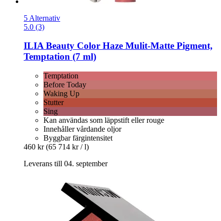
5 Alternativ
5.0 (3)
ILIA Beauty
Color Haze Mulit-​Matte Pigment,
Temptation (7 ml)
Temptation
Before Today
Waking Up
Stutter
Sing
Kan användas som läppstift eller rouge
Innehåller vårdande oljor
Byggbar färgintensitet
460 kr
(65 714 kr / l)
Leverans till 04. september