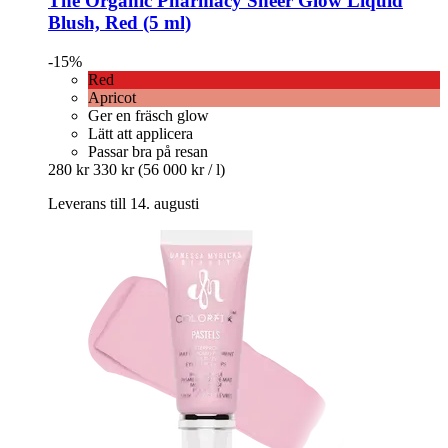
The Organic Pharmacy
Sheer Glow Liquid
Blush, Red (5 ml)
-15%
Red
Apricot
Ger en fräsch glow
Lätt att applicera
Passar bra på resan
280 kr
330 kr
(56 000 kr / l)
Leverans till 14. augusti