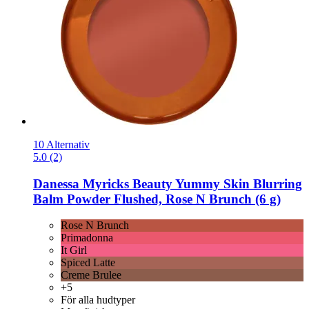
10 Alternativ
5.0 (2)
Danessa Myricks Beauty
Yummy Skin Blurring
Balm Powder Flushed, Rose N Brunch (6 g)
Rose N Brunch
Primadonna
It Girl
Spiced Latte
Creme Brulee
+5
För alla hudtyper