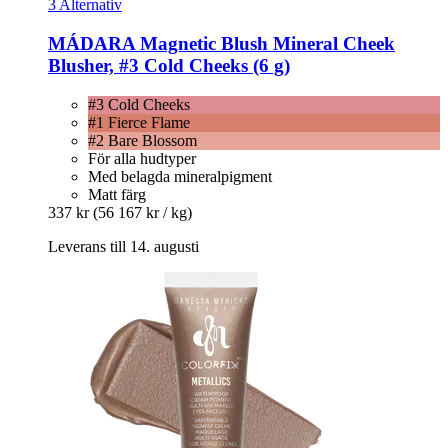
3 Alternativ
MÁDARA
Magnetic Blush Mineral Cheek
Blusher, #3 Cold Cheeks (6 g)
#3 Cold Cheeks
#1 Fierce Flame
#2 Bare Blossom
För alla hudtyper
Med belagda mineralpigment
Matt färg
337 kr
(56 167 kr / kg)
Leverans till 14. augusti