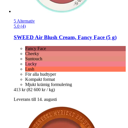
5 Alternativ
5.0 (4)
SWEED
Air Blush Cream, Fancy Face (5 g)
Fancy Face
Cheeky
Suntouch
Lucky
Lush
För alla hudtyper
Kompakt format
Mjukt krämig formulering
413 kr
(82 600 kr / kg)
Leverans till 14. augusti