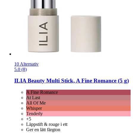
10 Alternativ
5.0 (8)
ILIA Beauty
Multi Stick, A Fine Romance (5 g)
A Fine Romance
At Last
All Of Me
Whisper
Tenderly
+5
Läppstift & rouge i ett
Ger en lätt färgton