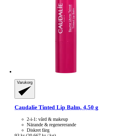
Varukorg
Caudalie
Tinted Lip Balm, 4,50 g
2-i-1: vård & makeup
Närande & regenererande
Diskret färg
93 kr
(20 667 kr / kg)