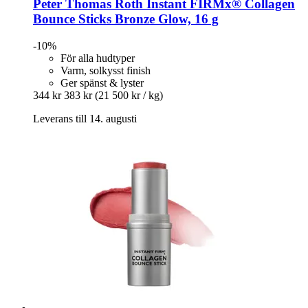
Peter Thomas Roth
Instant FIRMx® Collagen
Bounce Sticks Bronze Glow, 16 g
-10%
För alla hudtyper
Varm, solkysst finish
Ger spänst & lyster
344 kr
383 kr
(21 500 kr / kg)
Leverans till 14. augusti