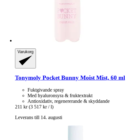
Varukorg
Tonymoly
Pocket Bunny Moist Mist, 60 ml
Fuktgivande spray
Med hyaluronsyra & fruktextrakt
Antioxidativ, regenererande & skyddande
211 kr
(3 517 kr / l)
Leverans till 14. augusti