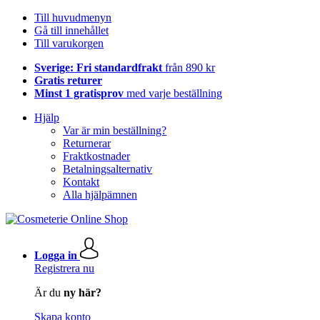
Till huvudmenyn
Gå till innehållet
Till varukorgen
Sverige: Fri standardfrakt
från 890 kr
Gratis returer
Minst 1 gratisprov
med varje beställning
Hjälp
Var är min beställning?
Returnerar
Fraktkostnader
Betalningsalternativ
Kontakt
Alla hjälpämnen
Logga in
Registrera nu
Är du
ny här?
Skapa konto