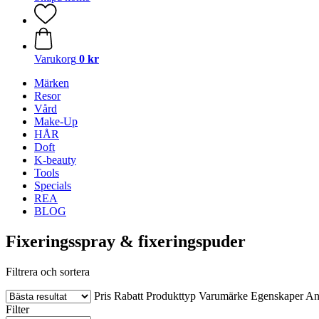
Varukorg
0 kr
Märken
Resor
Vård
Make-Up
HÅR
Doft
K-beauty
Tools
Specials
REA
BLOG
Fixeringsspray & fixeringspuder
Filtrera och sortera
Pris
Rabatt
Produkttyp
Varumärke
Egenskaper
An
Filter