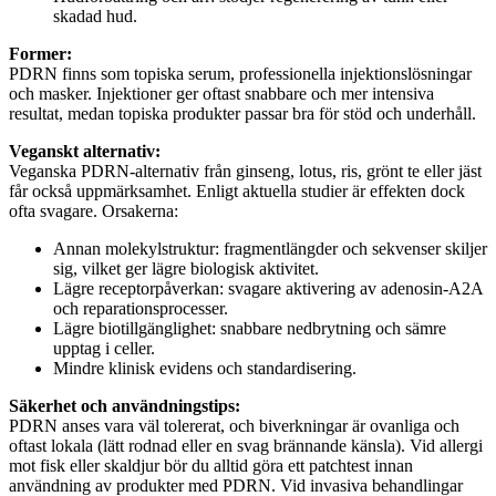
skadad hud.
Former:
PDRN finns som topiska serum, professionella injektionslösningar
och masker. Injektioner ger oftast snabbare och mer intensiva
resultat, medan topiska produkter passar bra för stöd och underhåll.
Veganskt alternativ:
Veganska PDRN-alternativ från ginseng, lotus, ris, grönt te eller jäst
får också uppmärksamhet. Enligt aktuella studier är effekten dock
ofta svagare. Orsakerna:
Annan molekylstruktur: fragmentlängder och sekvenser skiljer
sig, vilket ger lägre biologisk aktivitet.
Lägre receptorpåverkan: svagare aktivering av adenosin-A2A
och reparationsprocesser.
Lägre biotillgänglighet: snabbare nedbrytning och sämre
upptag i celler.
Mindre klinisk evidens och standardisering.
Säkerhet och användningstips:
PDRN anses vara väl tolererat, och biverkningar är ovanliga och
oftast lokala (lätt rodnad eller en svag brännande känsla). Vid allergi
mot fisk eller skaldjur bör du alltid göra ett patchtest innan
användning av produkter med PDRN. Vid invasiva behandlingar