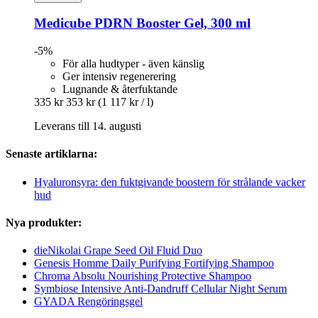
Medicube
PDRN Booster Gel, 300 ml
-5%
För alla hudtyper - även känslig
Ger intensiv regenerering
Lugnande & återfuktande
335 kr
353 kr
(1 117 kr / l)
Leverans till 14. augusti
Senaste artiklarna:
Hyaluronsyra: den fuktgivande boostern för strålande vacker
hud
Nya produkter:
dieNikolai Grape Seed Oil Fluid Duo
Genesis Homme Daily Purifying Fortifying Shampoo
Chroma Absolu Nourishing Protective Shampoo
Symbiose Intensive Anti-Dandruff Cellular Night Serum
GYADA Rengöringsgel