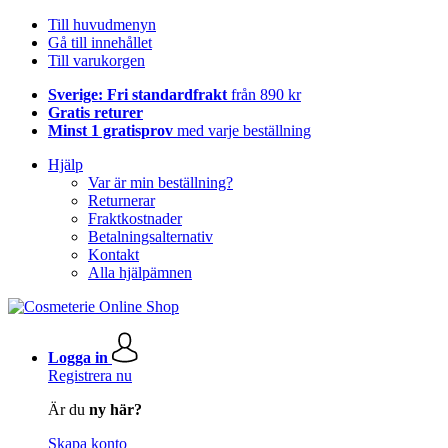
Till huvudmenyn
Gå till innehållet
Till varukorgen
Sverige: Fri standardfrakt
från 890 kr
Gratis returer
Minst 1 gratisprov
med varje beställning
Hjälp
Var är min beställning?
Returnerar
Fraktkostnader
Betalningsalternativ
Kontakt
Alla hjälpämnen
Logga in
Registrera nu
Är du
ny här?
Skapa konto