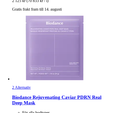
2 125 kr
(70 833 kr / l)
Gratis frakt fram till 14. augusti
2 Alternativ
Biodance
Rejuvenating Caviar PDRN Real
Deep Mask
För alla hudtyper