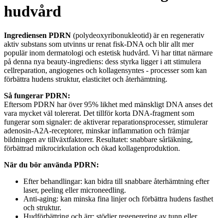
hudvård
Ingrediensen PDRN
(polydeoxyribonukleotid) är en regenerativ
aktiv substans som utvinns ur renat fisk-DNA och blir allt mer
populär inom dermatologi och estetisk hudvård. Vi har tittat närmare
på denna nya beauty-ingrediens: dess styrka ligger i att stimulera
cellreparation, angiogenes och kollagensyntes - processer som kan
förbättra hudens struktur, elasticitet och återhämtning.
Så fungerar PDRN:
Eftersom PDRN har över 95% likhet med mänskligt DNA anses det
vara mycket väl tolererat. Det tillför korta DNA-fragment som
fungerar som signaler: de aktiverar reparationsprocesser, stimulerar
adenosin-A2A-receptorer, minskar inflammation och främjar
bildningen av tillväxtfaktorer. Resultatet: snabbare sårläkning,
förbättrad mikrocirkulation och ökad kollagenproduktion.
När du bör använda PDRN:
Efter behandlingar: kan bidra till snabbare återhämtning efter
laser, peeling eller microneedling.
Anti-aging: kan minska fina linjer och förbättra hudens fasthet
och struktur.
Hudförbättring och ärr: stödjer regenerering av tunn eller