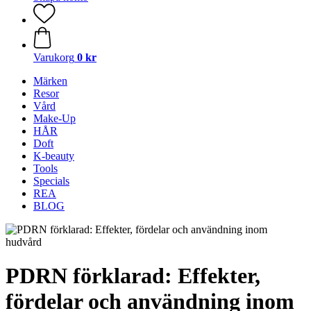
Varukorg
0 kr
Märken
Resor
Vård
Make-Up
HÅR
Doft
K-beauty
Tools
Specials
REA
BLOG
PDRN förklarad: Effekter,
fördelar och användning inom