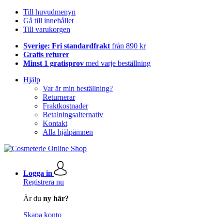
Till huvudmenyn
Gå till innehållet
Till varukorgen
Sverige: Fri standardfrakt
från 890 kr
Gratis returer
Minst 1 gratisprov
med varje beställning
Hjälp
Var är min beställning?
Returnerar
Fraktkostnader
Betalningsalternativ
Kontakt
Alla hjälpämnen
Logga in
Registrera nu
Är du
ny här?
Skapa konto