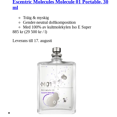
Escentric Molecules
Molecule 01 Portable, 30
ml
Träig & myskig
Gender-neutral doftkomposition
Med 100% av kultmolekylen Iso E Super
885 kr
(29 500 kr / l)
Leverans till 17. augusti