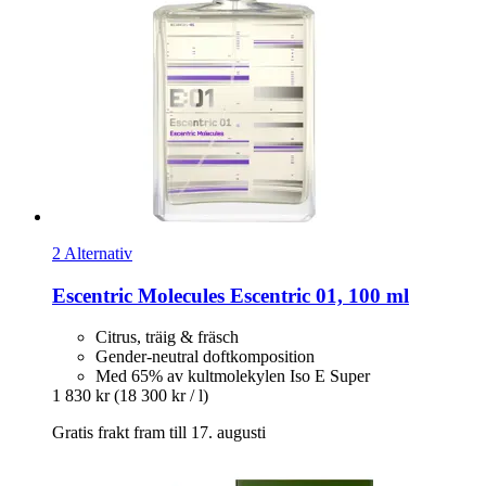
2 Alternativ
Escentric Molecules
Escentric 01, 100 ml
Citrus, träig & fräsch
Gender-neutral doftkomposition
Med 65% av kultmolekylen Iso E Super
1 830 kr
(18 300 kr / l)
Gratis frakt fram till 17. augusti