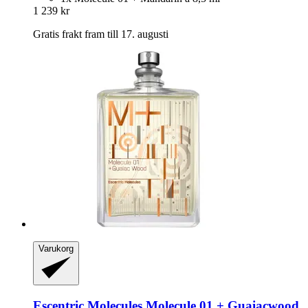
1 239 kr
Gratis frakt fram till 17. augusti
Varukorg
Escentric Molecules
Molecule 01 + Guaiacwood,