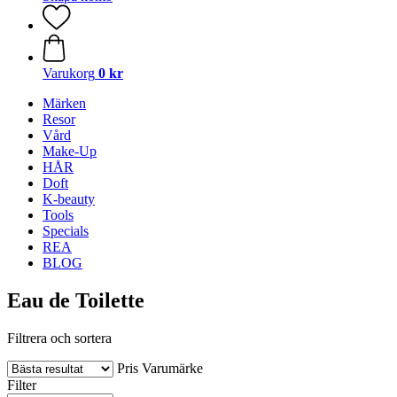
Varukorg
0 kr
Märken
Resor
Vård
Make-Up
HÅR
Doft
K-beauty
Tools
Specials
REA
BLOG
Eau de Toilette
Filtrera och sortera
Pris
Varumärke
Filter