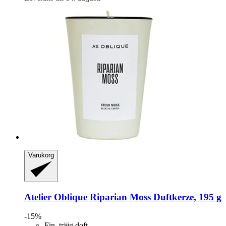
Varukorg
Atelier Oblique
Riparian Moss Duftkerze, 195 g
-15%
Fin, träig doft