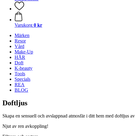
Varukorg
0 kr
Märken
Resor
Vård
Make-Up
HÅR
Doft
K-beauty
Tools
Specials
REA
BLOG
Doftljus
Skapa en sensuell och avslappnad atmosfär i ditt hem med doftljus av h
Njut av ren avkoppling!