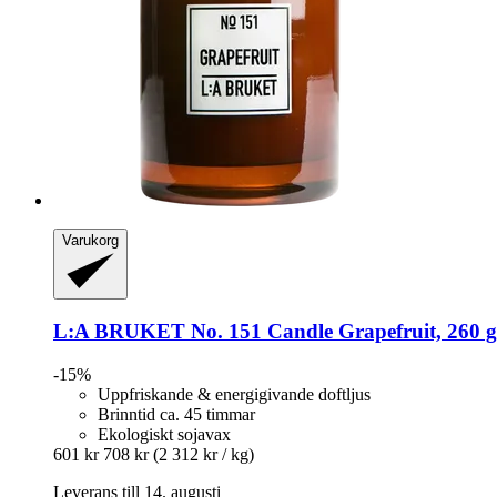
Varukorg
L:A BRUKET
No. 151 Candle Grapefruit, 260 g
-15%
Uppfriskande & energigivande doftljus
Brinntid ca. 45 timmar
Ekologiskt sojavax
601 kr
708 kr
(2 312 kr / kg)
Leverans till 14. augusti