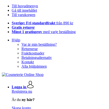
Till huvudmenyn
Gå till innehållet
Till varukorgen
Sverige: Fri standardfrakt
från 890 kr
Gratis returer
Minst 1 gratisprov
med varje beställning
Hjälp
Var är min beställning?
Returnerar
Fraktkostnader
Betalningsalternativ
Kontakt
Alla hjälpämnen
Logga in
Registrera nu
Är du
ny här?
Skapa konto