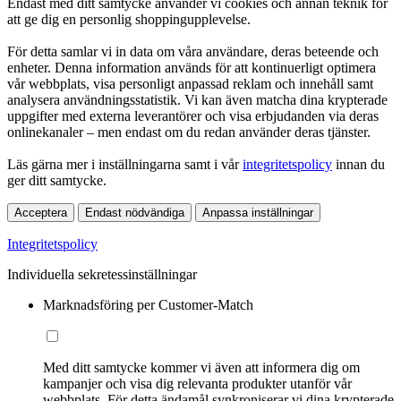
Endast med ditt samtycke använder vi cookies och annan teknik för
att ge dig en personlig shoppingupplevelse.
För detta samlar vi in data om våra användare, deras beteende och
enheter. Denna information används för att kontinuerligt optimera
vår webbplats, visa personligt anpassad reklam och innehåll samt
analysera användningsstatistik. Vi kan även matcha dina krypterade
uppgifter med externa leverantörer och visa erbjudanden via deras
onlinekanaler – men endast om du redan använder deras tjänster.
Läs gärna mer i inställningarna samt i vår
integritetspolicy
innan du
ger ditt samtycke.
Acceptera
Endast nödvändiga
Anpassa inställningar
Integritetspolicy
Individuella sekretessinställningar
Marknadsföring per Customer-Match
Med ditt samtycke kommer vi även att informera dig om
kampanjer och visa dig relevanta produkter utanför vår
webbplats. För detta ändamål synkroniserar vi dina krypterade