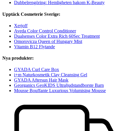
Dubbelrengöring: Hemligheten bakom K-Beauty
Upptäck Cosmeterie Sverige:
Xerjoff
Aveda Color Control Conditioner
Dualsenses Color Extra Rich 60Sec Treatment
Omorovicza Queen of Hungary Mist
Vitamin B12 Flytande
Nya produkter:
GYADA Curl Care Box
i+m Naturkosmetik Clay Cleansing Gel
GYADA Aftersun Hair Mask
Georganics GeoKIDS Ultraljudstandborste Barn
Mousse Bouffante Luxurious Volumising Mousse