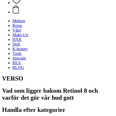
Märken
Resor
Vård
Make-Up
HÅR
Doft
K-beauty
Tools
Specials
REA
BLOG
VERSO
Vad som ligger bakom Retinol 8 och
varför det gör vår hud gott
Handla efter kategorier