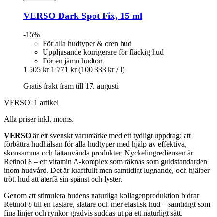
VERSO
Dark Spot Fix, 15 ml
-15%
För alla hudtyper & oren hud
Uppljusande korrigerare för fläckig hud
För en jämn hudton
1 505 kr
1 771 kr
(100 333 kr / l)
Gratis frakt fram till 17. augusti
VERSO: 1 artikel
Alla priser inkl. moms.
VERSO
är ett svenskt varumärke med ett tydligt uppdrag: att
förbättra hudhälsan för alla hudtyper med hjälp av effektiva,
skonsamma och lättanvända produkter. Nyckelingrediensen är
Retinol 8 – ett vitamin A-komplex som räknas som guldstandarden
inom hudvård. Det är kraftfullt men samtidigt lugnande, och hjälper
trött hud att återfå sin spänst och lyster.
Genom att stimulera hudens naturliga kollagenproduktion bidrar
Retinol 8 till en fastare, slätare och mer elastisk hud – samtidigt som
fina linjer och rynkor gradvis suddas ut på ett naturligt sätt.