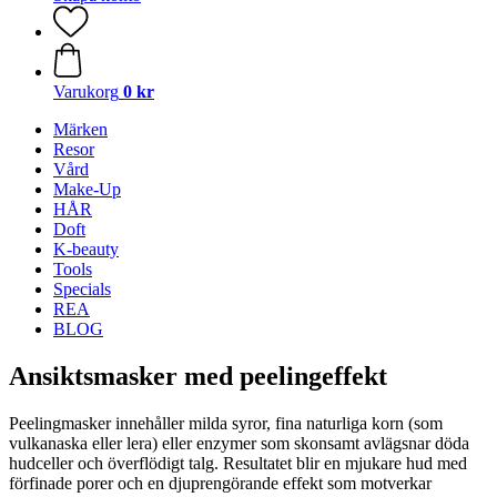
Varukorg
0 kr
Märken
Resor
Vård
Make-Up
HÅR
Doft
K-beauty
Tools
Specials
REA
BLOG
Ansiktsmasker med peelingeffekt
Peelingmasker innehåller milda syror, fina naturliga korn (som
vulkanaska eller lera) eller enzymer som skonsamt avlägsnar döda
hudceller och överflödigt talg. Resultatet blir en mjukare hud med
förfinade porer och en djuprengörande effekt som motverkar