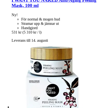
I WANT YOU NAKED
Anti-​Aging Peeling
Mask, 100 ml
Ny!
För normal & mogen hud
Stramar upp & jämnar ut
Handgjord
531 kr
(5 310 kr / l)
Leverans till 14. augusti