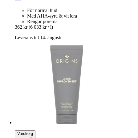
För normal hud
Med AHA-syra & vit lera
Rengör porerna
362 kr
(6 033 kr / l)
Leverans till 14. augusti
Varukorg