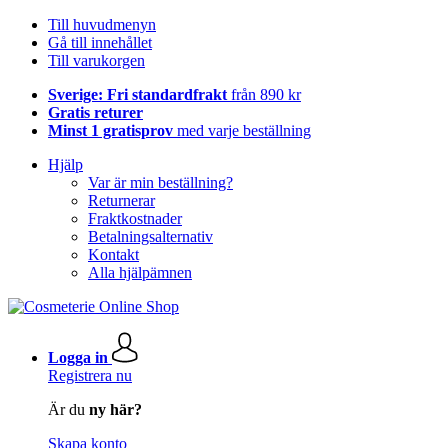
Till huvudmenyn
Gå till innehållet
Till varukorgen
Sverige: Fri standardfrakt
från 890 kr
Gratis returer
Minst 1 gratisprov
med varje beställning
Hjälp
Var är min beställning?
Returnerar
Fraktkostnader
Betalningsalternativ
Kontakt
Alla hjälpämnen
Logga in
Registrera nu
Är du
ny här?
Skapa konto