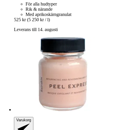
För alla hudtyper
Rik & närande
Med aprikoskärngranulat
525 kr
(5 250 kr / l)
Leverans till 14. augusti
Varukorg