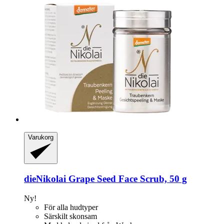
Varukorg
dieNikolai
Grape Seed Face Scrub, 50 g
Ny!
För alla hudtyper
Särskilt skonsam