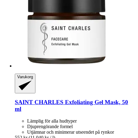
Varukorg
SAINT CHARLES
Exfoliating Gel Mask, 50
ml
Lämplig för alla hudtyper
Djuprengörande formel
Utjämnar och minimerar utseendet på rynkor
552 kr
(11 040 kr / l)