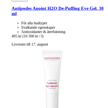
Antipodes
Anoint H2O De-​Puffing Eye Gel, 30
ml
För alla hudtyper
Svalkande egenskaper
Antioxidanter & återfuktning
495 kr
(16 500 kr / l)
Leverans till 17. augusti