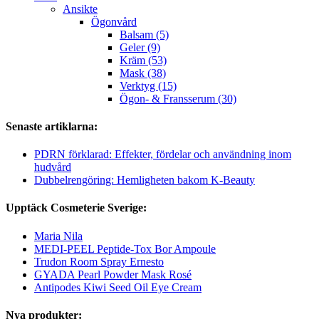
Ansikte
Ögonvård
Balsam (5)
Geler (9)
Kräm (53)
Mask (38)
Verktyg (15)
Ögon- & Fransserum (30)
Senaste artiklarna:
PDRN förklarad: Effekter, fördelar och användning inom
hudvård
Dubbelrengöring: Hemligheten bakom K-Beauty
Upptäck Cosmeterie Sverige:
Maria Nila
MEDI-PEEL Peptide-Tox Bor Ampoule
Trudon Room Spray Ernesto
GYADA Pearl Powder Mask Rosé
Antipodes Kiwi Seed Oil Eye Cream
Nya produkter: