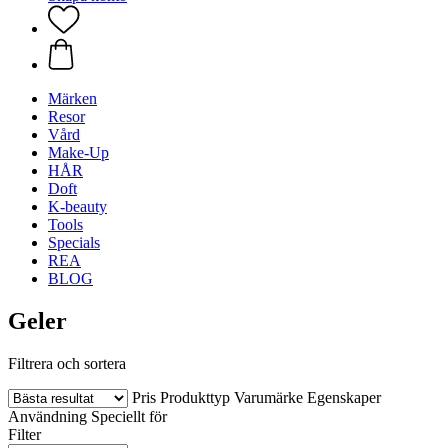
Märken
Resor
Vård
Make-Up
HÅR
Doft
K-beauty
Tools
Specials
REA
BLOG
Geler
Filtrera och sortera
Pris
Produkttyp
Varumärke
Egenskaper
Användning
Speciellt för
Filter