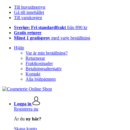
Till huvudmenyn
Gå till innehållet
Till varukorgen
Sverige: Fri standardfrakt
från 890 kr
Gratis returer
Minst 1 gratisprov
med varje beställning
Hjälp
Var är min beställning?
Returnerar
Fraktkostnader
Betalningsalternativ
Kontakt
Alla hjälpämnen
Logga in
Registrera nu
Är du
ny här?
Skapa konto