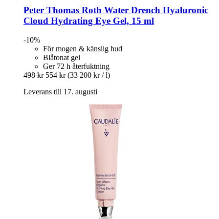
Peter Thomas Roth
Water Drench​ Hyaluronic
Cloud Hydrating Eye Gel, 15 ml
-10%
För mogen & känslig hud
Blåtonat gel
Ger 72 h återfuktning
498 kr
554 kr
(33 200 kr / l)
Leverans till 17. augusti