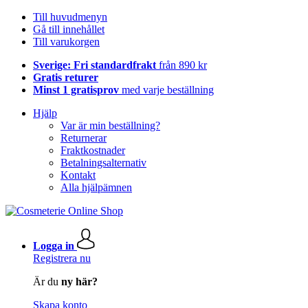
Till huvudmenyn
Gå till innehållet
Till varukorgen
Sverige: Fri standardfrakt
från 890 kr
Gratis returer
Minst 1 gratisprov
med varje beställning
Hjälp
Var är min beställning?
Returnerar
Fraktkostnader
Betalningsalternativ
Kontakt
Alla hjälpämnen
Logga in
Registrera nu
Är du
ny här?
Skapa konto