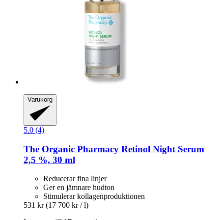
Varukorg
5.0 (4)
The Organic Pharmacy
Retinol Night Serum
2,5 %, 30 ml
Reducerar fina linjer
Ger en jämnare hudton
Stimulerar kollagenproduktionen
531 kr
(17 700 kr / l)