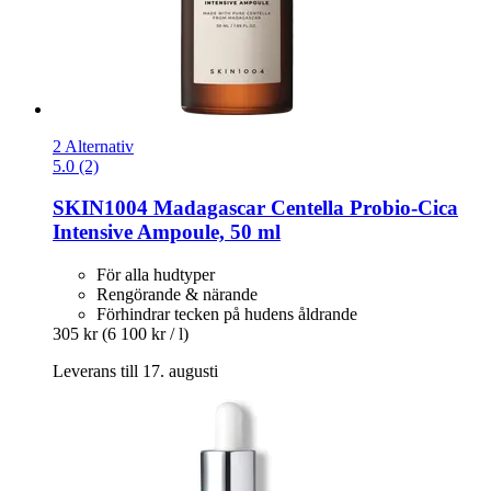
2 Alternativ
5.0 (2)
SKIN1004
Madagascar Centella Probio-​Cica
Intensive Ampoule, 50 ml
För alla hudtyper
Rengörande & närande
Förhindrar tecken på hudens åldrande
305 kr
(6 100 kr / l)
Leverans till 17. augusti