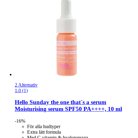
2 Alternativ
1.0 (1)
Hello Sunday
the one that´s a serum
Moisturising serum SPF50 PA++++, 10 ml
-16%
För alla hudtyper
Extra lätt formula
Med C-vitamin & hyaluronsyra