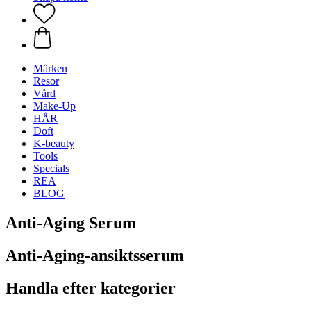
Märken
Resor
Vård
Make-Up
HÅR
Doft
K-beauty
Tools
Specials
REA
BLOG
Anti-Aging Serum
Anti-Aging-ansiktsserum
Handla efter kategorier