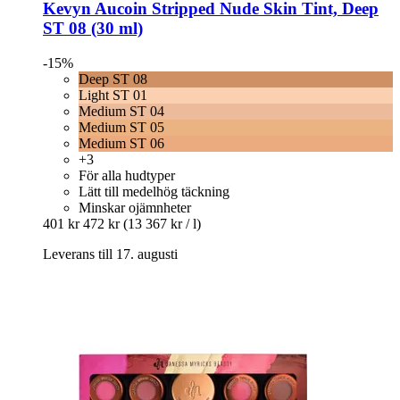
Kevyn Aucoin
Stripped Nude Skin Tint, Deep
ST 08 (30 ml)
-15%
Deep ST 08
Light ST 01
Medium ST 04
Medium ST 05
Medium ST 06
+3
För alla hudtyper
Lätt till medelhög täckning
Minskar ojämnheter
401 kr
472 kr
(13 367 kr / l)
Leverans till 17. augusti