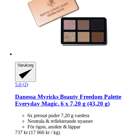
Varukorg
5.0 (2)
Danessa Myricks Beauty
Freedom Palette
Everyday Magic, 6 x 7,20 g (43,20 g)
6x pressat puder 7,20 g vardera
Neutrala & reflekterande nyanser
För ögon, ansikte & läppar
737 kr
(17 060 kr / kg)