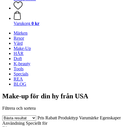
Varukorg
0 kr
Märken
Resor
Vård
Make-Up
HÅR
Doft
K-beauty
Tools
Specials
REA
BLOG
Make-up för din hy från USA
Filtrera och sortera
Pris
Rabatt
Produkttyp
Varumärke
Egenskaper
Användning
Speciellt för