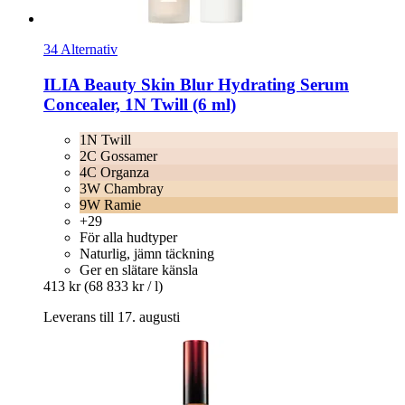
34 Alternativ
ILIA Beauty
Skin Blur Hydrating Serum
Concealer, 1N Twill (6 ml)
1N Twill
2C Gossamer
4C Organza
3W Chambray
9W Ramie
+29
För alla hudtyper
Naturlig, jämn täckning
Ger en slätare känsla
413 kr
(68 833 kr / l)
Leverans till 17. augusti