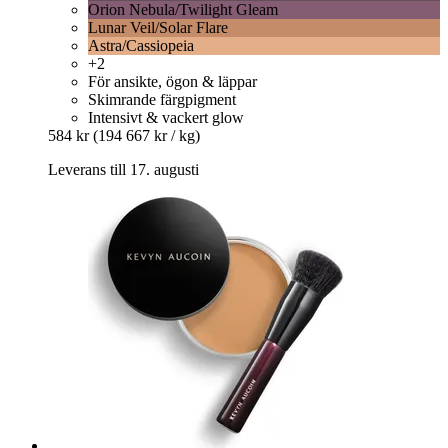
Orion Nebula/Twilight Gleam
Lunar Veil/Solar Flare
Astra/Cassiopeia
+2
För ansikte, ögon & läppar
Skimrande färgpigment
Intensivt & vackert glow
584 kr
(194 667 kr / kg)
Leverans till 17. augusti