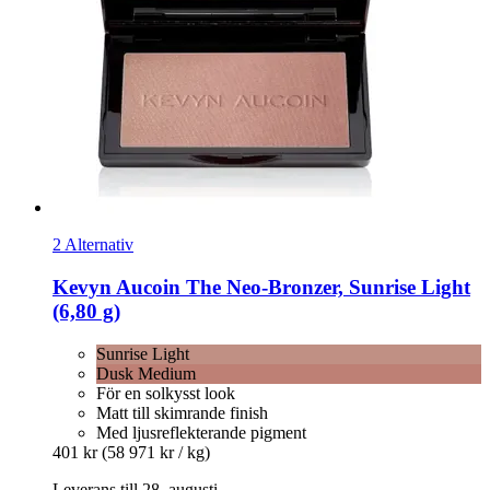
2 Alternativ
Kevyn Aucoin
The Neo-​Bronzer, Sunrise Light
(6,80 g)
Sunrise Light
Dusk Medium
För en solkysst look
Matt till skimrande finish
Med ljusreflekterande pigment
401 kr
(58 971 kr / kg)
Leverans till 28. augusti