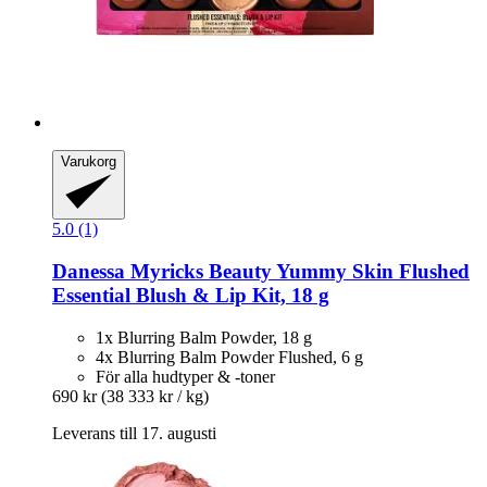
Varukorg
5.0 (1)
Danessa Myricks Beauty
Yummy Skin Flushed
Essential Blush & Lip Kit, 18 g
1x Blurring Balm Powder, 18 g
4x Blurring Balm Powder Flushed, 6 g
För alla hudtyper & -toner
690 kr
(38 333 kr / kg)
Leverans till 17. augusti