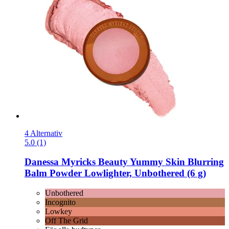
4 Alternativ
5.0 (1)
Danessa Myricks Beauty
Yummy Skin Blurring
Balm Powder Lowlighter, Unbothered (6 g)
Unbothered
Incognito
Lowkey
Off The Grid