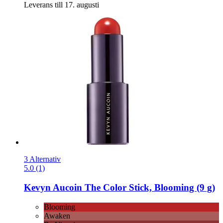
Leverans till 17. augusti
3 Alternativ
5.0 (1)
Kevyn Aucoin
The Color Stick, Blooming (9 g)
Blooming
Awaken