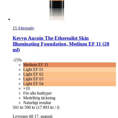
15 Alternativ
Kevyn Aucoin
The Etherealist Skin
Illuminating Foundation, Medium EF 11 (28
ml)
-15%
Medium EF 11
Light EF 01
Light EF 02
Light EF 03
Light EF 04
+10
För alla hudtyper
Medelhög täckning
Naturligt resultat
501 kr
590 kr
(17 893 kr / l)
Leverans till 17. augusti