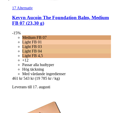
17 Alternativ
Kevyn Aucoin
The Foundation Balm, Medium
FB 07 (23,30 g)
-15%
Medium FB 07
Light FB 01
Light FB 03
Light FB 04
Light FB 4,5
+12
Passar alla hudtyper
Hög täckning
Med vårdande ingredienser
461 kr
543 kr
(19 785 kr / kg)
Leverans till 17. augusti