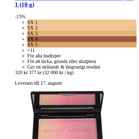
1 (10 g)
-15%
SX 1
SX 2
SX 3
SX 4
SX 5
+11
För alla hudtyper
För att täcka, grunda eller skulptera
Ger ett strålande & långvarigt resultat
320 kr
377 kr
(32 000 kr / kg)
Leverans till 17. augusti