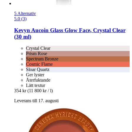
5 Alternativ
5.0 (3)
Kevyn Aucoin
Glass Glow Face, Crystal Clear
(30 ml)
Crystal Clear
Prism Rose
Spectrum Bronze
Cosmic Flame
Sloar Quartz
Ger lyster
Återfuktande
Lätt textur
354 kr
(11 800 kr / l)
Leverans till 17. augusti