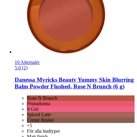
10 Alternativ
5.0 (2)
Danessa Myricks Beauty
Yummy Skin Blurring
Balm Powder Flushed, Rose N Brunch (6 g)
Rose N Brunch
Primadonna
It Girl
Spiced Latte
Creme Brulee
+5
För alla hudtyper
Matt finish