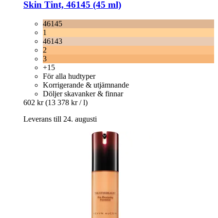
Skin Tint, 46145 (45 ml)
46145
1
46143
2
3
+15
För alla hudtyper
Korrigerande & utjämnande
Döljer skavanker & finnar
602 kr
(13 378 kr / l)
Leverans till 24. augusti