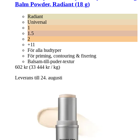
Balm Powder, Radiant (18 g)
Radiant
Universal
1
1.5
2
+11
För alla hudtyper
För priming, contouring & fixering
Balsam-till-puder-textur
602 kr
(33 444 kr / kg)
Leverans till 24. augusti