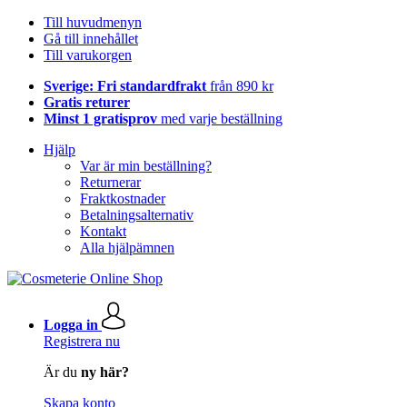
Till huvudmenyn
Gå till innehållet
Till varukorgen
Sverige: Fri standardfrakt
från 890 kr
Gratis returer
Minst 1 gratisprov
med varje beställning
Hjälp
Var är min beställning?
Returnerar
Fraktkostnader
Betalningsalternativ
Kontakt
Alla hjälpämnen
Logga in
Registrera nu
Är du
ny här?
Skapa konto