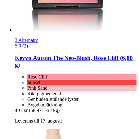
3 Alternativ
5.0 (2)
Kevyn Aucoin
The Neo-​Blush, Rose Cliff (6,80
g)
Rose Cliff
Sunset
Pink Sand
Rikt pigmenterad
Ger huden strålande lyster
Byggbar täckning
401 kr
(58 971 kr / kg)
Leverans till 17. augusti