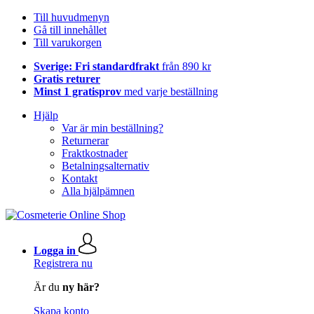
Till huvudmenyn
Gå till innehållet
Till varukorgen
Sverige: Fri standardfrakt
från 890 kr
Gratis returer
Minst 1 gratisprov
med varje beställning
Hjälp
Var är min beställning?
Returnerar
Fraktkostnader
Betalningsalternativ
Kontakt
Alla hjälpämnen
Logga in
Registrera nu
Är du
ny här?
Skapa konto