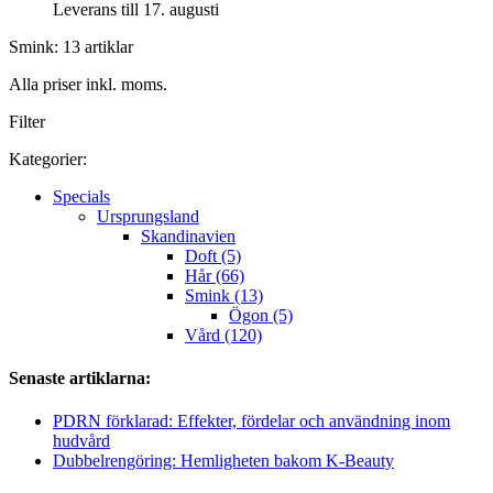
Leverans till 17. augusti
Smink: 13 artiklar
Alla priser inkl. moms.
Filter
Kategorier:
Specials
Ursprungsland
Skandinavien
Doft (5)
Hår (66)
Smink (13)
Ögon (5)
Vård (120)
Senaste artiklarna:
PDRN förklarad: Effekter, fördelar och användning inom
hudvård
Dubbelrengöring: Hemligheten bakom K-Beauty