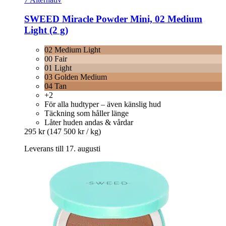
SWEED
Miracle Powder Mini, 02 Medium
Light (2 g)
02 Medium Light
00 Fair
01 Light
03 Golden Medium
04 Tan
+2
För alla hudtyper – även känslig hud
Täckning som håller länge
Låter huden andas & vårdar
295 kr
(147 500 kr / kg)
Leverans till 17. augusti