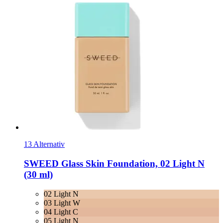
13 Alternativ
SWEED
Glass Skin Foundation, 02 Light N
(30 ml)
02 Light N
03 Light W
04 Light C
05 Light N