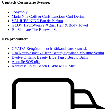
Upptäck Cosmeterie Sverige:
Tonymoly
Maria Nila Coils & Curls Luscious Curl Definer
VALJUES NINE Eau de Parfum
GLOV HydroWeave™ 2in1 Hair & Body Towel
Pai Skincare The Renewal Serum
Nya produkter:
GYADA Rengörande och stärkande ansiktsmask
i+m Naturkosmetik Clean Beauty Squalane Moisture Serum
Evolve Organic Beauty Blue Tansy Beauty Balm
Acorelle SOS olja
Kérastase Soleil Beach Bi-Phase Oil Mist