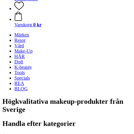
Varukorg
0 kr
Märken
Resor
Vård
Make-Up
HÅR
Doft
K-beauty
Tools
Specials
REA
BLOG
Högkvalitativa makeup-produkter från
Sverige
Handla efter kategorier