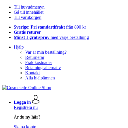
Till huvudmenyn
Gå till innehållet
Till varukorgen
Sverige: Fri standardfrakt
från 890 kr
Gratis returer
Minst 1 gratisprov
med varje beställning
Hjälp
Var är min beställning?
Returnerar
Fraktkostnader
Betalningsalternativ
Kontakt
Alla hjälpämnen
Logga in
Registrera nu
Är du
ny här?
Skapa konto