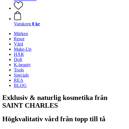
Varukorg
0 kr
Märken
Resor
Vård
Make-Up
HÅR
Doft
K-beauty
Tools
Specials
REA
BLOG
Exklusiv & naturlig kosmetika från
SAINT CHARLES
Högkvalitativ vård från topp till tå