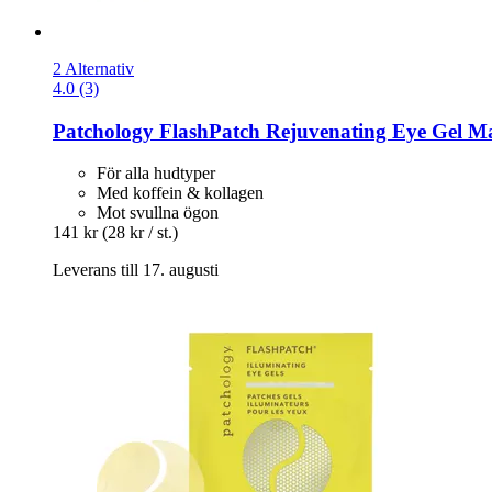
2 Alternativ
4.0 (3)
Patchology
FlashPatch Rejuvenating Eye Gel Mas
För alla hudtyper
Med koffein & kollagen
Mot svullna ögon
141 kr
(28 kr / st.)
Leverans till 17. augusti