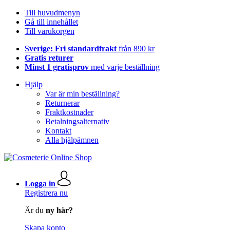
Till huvudmenyn
Gå till innehållet
Till varukorgen
Sverige: Fri standardfrakt
från 890 kr
Gratis returer
Minst 1 gratisprov
med varje beställning
Hjälp
Var är min beställning?
Returnerar
Fraktkostnader
Betalningsalternativ
Kontakt
Alla hjälpämnen
Logga in
Registrera nu
Är du
ny här?
Skapa konto