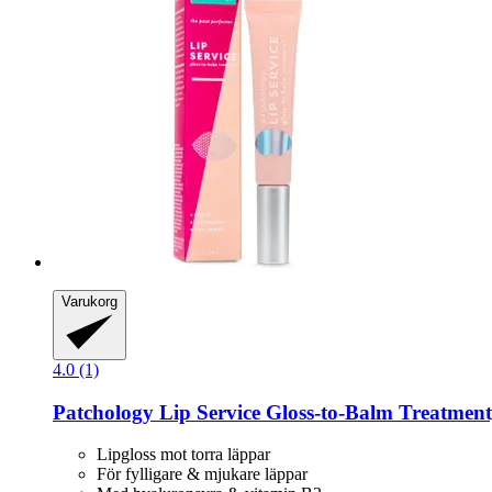
Varukorg
4.0 (1)
Patchology
Lip Service Gloss-​to-​Balm Treatment
Lipgloss mot torra läppar
För fylligare & mjukare läppar