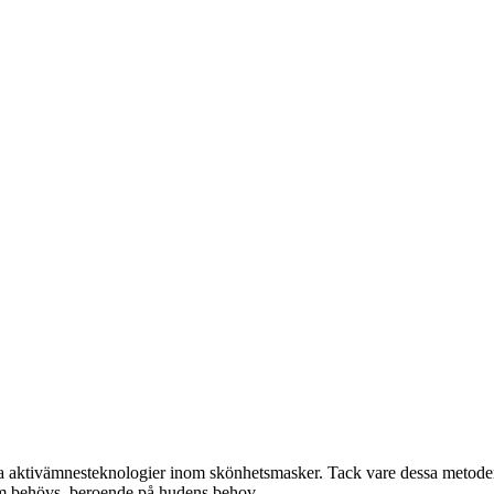
ativa aktivämnesteknologier inom skönhetsmasker. Tack vare dessa metode
som behövs, beroende på hudens behov.