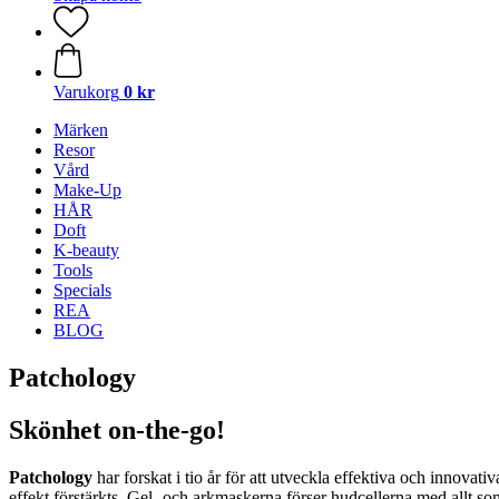
Varukorg
0 kr
Märken
Resor
Vård
Make-Up
HÅR
Doft
K-beauty
Tools
Specials
REA
BLOG
Patchology
Skönhet on-the-go!
Patchology
har forskat i tio år för att utveckla effektiva och innov
effekt förstärkts. Gel- och arkmaskerna förser hudcellerna med allt 