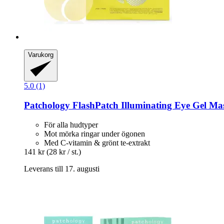
Varukorg
5.0 (1)
Patchology
FlashPatch Illuminating Eye Gel Mask
För alla hudtyper
Mot mörka ringar under ögonen
Med C-vitamin & grönt te-extrakt
141 kr
(28 kr / st.)
Leverans till 17. augusti