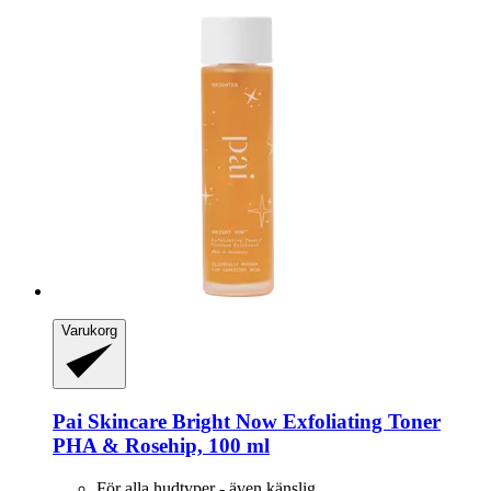
Varukorg
Pai Skincare
Bright Now Exfoliating Toner
PHA & Rosehip, 100 ml
För alla hudtyper - även känslig