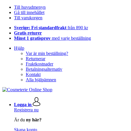
Till huvudmenyn
Gå till innehållet
Till varukorgen
Sverige: Fri standardfrakt
från 890 kr
Gratis returer
Minst 1 gratisprov
med varje beställning
Hjälp
Var är min beställning?
Returnerar
Fraktkostnader
Betalningsalternativ
Kontakt
Alla hjälpämnen
Logga in
Registrera nu
Är du
ny här?
Skapa konto