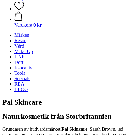
Varukorg
0 kr
Märken
Resor
Vård
Make-Up
HÅR
Doft
K-beauty
Tools
Specials
REA
BLOG
Pai Skincare
Naturkosmetik från Storbritannien
Grundaren av hudvårdsmärket
Pai Skincare
, Sarah Brown, led
själv i många år av oren och problematisk hud. Hon bestämde sig