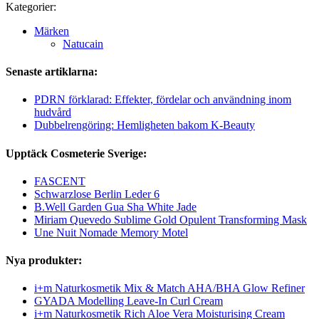
Kategorier:
Märken
Natucain
Senaste artiklarna:
PDRN förklarad: Effekter, fördelar och användning inom
hudvård
Dubbelrengöring: Hemligheten bakom K-Beauty
Upptäck Cosmeterie Sverige:
FASCENT
Schwarzlose Berlin Leder 6
B.Well Garden Gua Sha White Jade
Miriam Quevedo Sublime Gold Opulent Transforming Mask
Une Nuit Nomade Memory Motel
Nya produkter:
i+m Naturkosmetik Mix & Match AHA/BHA Glow Refiner
GYADA Modelling Leave-In Curl Cream
i+m Naturkosmetik Rich Aloe Vera Moisturising Cream