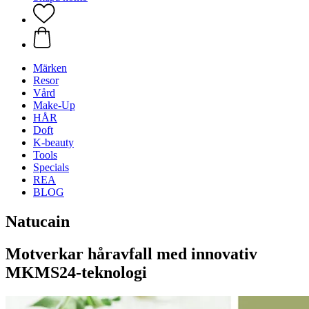
Märken
Resor
Vård
Make-Up
HÅR
Doft
K-beauty
Tools
Specials
REA
BLOG
Natucain
Motverkar håravfall med innovativ
MKMS24-teknologi