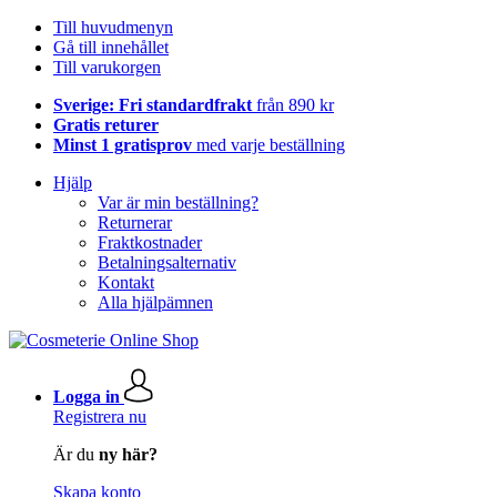
Till huvudmenyn
Gå till innehållet
Till varukorgen
Sverige: Fri standardfrakt
från 890 kr
Gratis returer
Minst 1 gratisprov
med varje beställning
Hjälp
Var är min beställning?
Returnerar
Fraktkostnader
Betalningsalternativ
Kontakt
Alla hjälpämnen
Logga in
Registrera nu
Är du
ny här?
Skapa konto