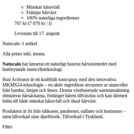
Minskar håravfall
Främjar hårväxt
100% naturliga ingredienser
707 kr
(7 070 kr / l)
Leverans till 17. augusti
Natucain: 1 artikel
Alla priser inkl. moms.
Natucain
har lanserat ett naturligt baserat hårväxtmedel med
banbrytande stamcellsteknologi.
Hair Activator är ett kraftfullt tonicspray med den innovativa
MKMS24-teknologin – en aktiv ingrediens utvunnen ur stamceller
från bambu, timjan och linser. Denna växtbaserade sammansättning
stimulerar hårsäckarna, förlänger hårets tillväxtfas och kan därmed
bidra till både minskat håravfall och ökad hårväxt.
Produkten är fri från silikoner, parabener, sulfater och hormoner –
samt tillverkad utan djurförsök. Tillverkad i Tyskland.
Filter