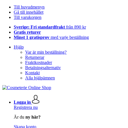
Till huvudmenyn
Gå till innehållet
Till varukorgen
Sverige: Fri standardfrakt
från 890 kr
Gratis returer
Minst 1 gratisprov
med varje beställning
Hjälp
Var är min beställning?
Returnerar
Fraktkostnader
Betalningsalternativ
Kontakt
Alla hjälpämnen
Logga in
Registrera nu
Är du
ny här?
Skapa konto