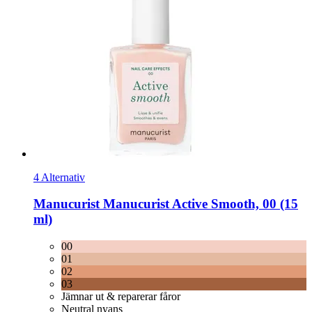
4 Alternativ
Manucurist
Manucurist Active Smooth, 00 (15
ml)
00
01
02
03
Jämnar ut & reparerar fåror
Neutral nyans