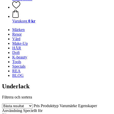
Varukorg
0 kr
Märken
Resor
Vård
Make-Up
HÅR
Doft
K-beauty
Tools
Specials
REA
BLOG
Underlack
Filtrera och sortera
Pris
Produkttyp
Varumärke
Egenskaper
Användning
Speciellt för