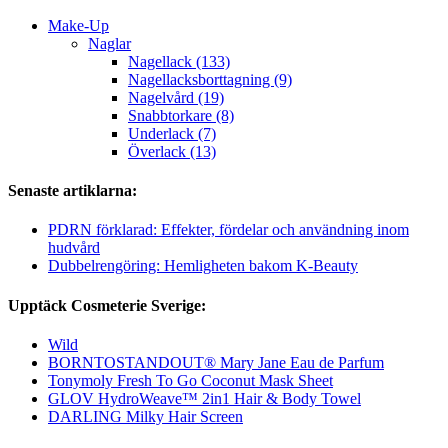
Make-Up
Naglar
Nagellack (133)
Nagellacksborttagning (9)
Nagelvård (19)
Snabbtorkare (8)
Underlack (7)
Överlack (13)
Senaste artiklarna:
PDRN förklarad: Effekter, fördelar och användning inom
hudvård
Dubbelrengöring: Hemligheten bakom K-Beauty
Upptäck Cosmeterie Sverige:
Wild
BORNTOSTANDOUT® Mary Jane Eau de Parfum
Tonymoly Fresh To Go Coconut Mask Sheet
GLOV HydroWeave™ 2in1 Hair & Body Towel
DARLING Milky Hair Screen