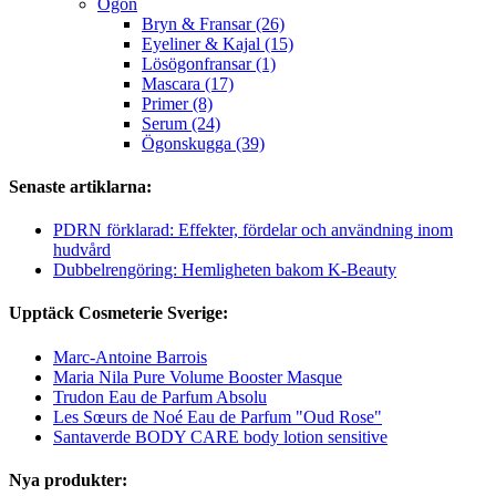
Ögon
Bryn & Fransar (26)
Eyeliner & Kajal (15)
Lösögonfransar (1)
Mascara (17)
Primer (8)
Serum (24)
Ögonskugga (39)
Senaste artiklarna:
PDRN förklarad: Effekter, fördelar och användning inom
hudvård
Dubbelrengöring: Hemligheten bakom K-Beauty
Upptäck Cosmeterie Sverige:
Marc-Antoine Barrois
Maria Nila Pure Volume Booster Masque
Trudon Eau de Parfum Absolu
Les Sœurs de Noé Eau de Parfum "Oud Rose"
Santaverde BODY CARE body lotion sensitive
Nya produkter: