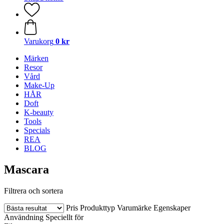
Varukorg
0 kr
Märken
Resor
Vård
Make-Up
HÅR
Doft
K-beauty
Tools
Specials
REA
BLOG
Mascara
Filtrera och sortera
Pris
Produkttyp
Varumärke
Egenskaper
Användning
Speciellt för