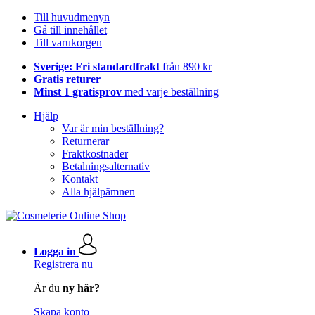
Till huvudmenyn
Gå till innehållet
Till varukorgen
Sverige: Fri standardfrakt
från 890 kr
Gratis returer
Minst 1 gratisprov
med varje beställning
Hjälp
Var är min beställning?
Returnerar
Fraktkostnader
Betalningsalternativ
Kontakt
Alla hjälpämnen
Logga in
Registrera nu
Är du
ny här?
Skapa konto