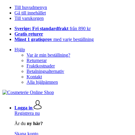
Till huvudmenyn
Gå till innehållet
Till varukorgen
Sverige: Fri standardfrakt
från 890 kr
Gratis returer
Minst 1 gratisprov
med varje beställning
Hjälp
Var är min beställning?
Returnerar
Fraktkostnader
Betalningsalternativ
Kontakt
Alla hjälpämnen
Logga in
Registrera nu
Är du
ny här?
Skapa konto