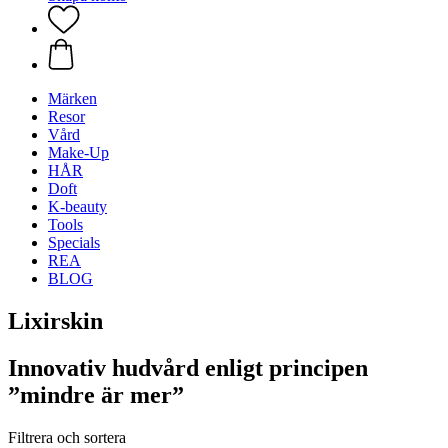
Märken
Resor
Vård
Make-Up
HÅR
Doft
K-beauty
Tools
Specials
REA
BLOG
Lixirskin
Innovativ hudvård enligt principen
”mindre är mer”
Filtrera och sortera