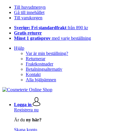
Till huvudmenyn
Gå till innehållet
Till varukorgen
Sverige: Fri standardfrakt
från 890 kr
Gratis returer
Minst 1 gratisprov
med varje beställning
Hjälp
Var är min beställning?
Returnerar
Fraktkostnader
Betalningsalternativ
Kontakt
Alla hjälpämnen
Logga in
Registrera nu
Är du
ny här?
Skapa konto