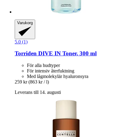
Varukorg
5.0 (1)
Torriden
DIVE IN Toner, 300 ml
För alla hudtyper
För intensiv återfuktning
Med lågmolekylär hyaluronsyra
259 kr
(863 kr / l)
Leverans till 14. augusti