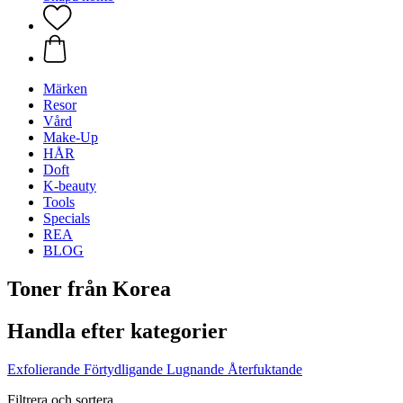
Märken
Resor
Vård
Make-Up
HÅR
Doft
K-beauty
Tools
Specials
REA
BLOG
Toner från Korea
Handla efter kategorier
Exfolierande
Förtydligande
Lugnande
Återfuktande
Filtrera och sortera