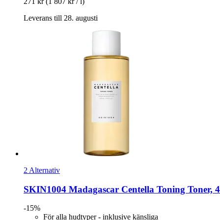
271 kr
(1 807 kr / l)
Leverans till 28. augusti
2 Alternativ
SKIN1004
Madagascar Centella Toning Toner, 
-15%
För alla hudtyper - inklusive känsliga