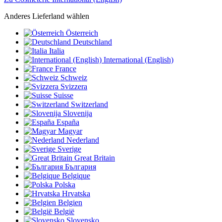
Anderes Lieferland wählen
Österreich
Deutschland
Italia
International (English)
France
Schweiz
Svizzera
Suisse
Switzerland
Slovenija
España
Magyar
Nederland
Sverige
Great Britain
България
Belgique
Polska
Hrvatska
Belgien
België
Slovensko