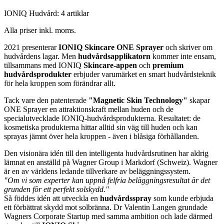
IONIQ Hudvård: 4 artiklar
Alla priser inkl. moms.
2021 presenterar
IONIQ
Skincare
ONE Sprayer
och skriver om
hudvårdens lagar. Men
hudvårdsapplikatorn
kommer inte ensam,
tillsammans med IONIQ
Skincare-appen
och
premium
hudvårdsprodukter
erbjuder varumärket en smart hudvårdsteknik
för hela kroppen som förändrar allt.
Tack vare den patenterade
"Magnetic Skin Technology"
skapar
ONE Sprayer en attraktionskraft mellan huden och de
specialutvecklade IONIQ-hudvårdsprodukterna. Resultatet: de
kosmetiska produkterna hittar alltid sin väg till huden och kan
sprayas jämnt över hela kroppen - även i blåsiga förhållanden.
Den visionära idén till den intelligenta hudvårdsrutinen har aldrig
lämnat en anställd på Wagner Group i Markdorf (Schweiz). Wagner
är en av världens ledande tillverkare av beläggningssystem.
"Om vi som experter kan uppnå felfria beläggningsresultat är det
grunden för ett perfekt solskydd."
Så föddes idén att utveckla en
hudvårdsspray
som kunde erbjuda
ett förbättrat skydd mot solbränna. Dr Valentin Langen grundade
Wagners Corporate Startup med samma ambition och lade därmed