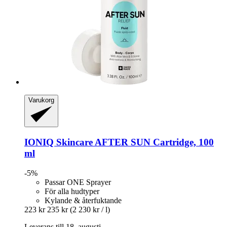
Varukorg
IONIQ Skincare
AFTER SUN Cartridge, 100
ml
-5%
Passar ONE Sprayer
För alla hudtyper
Kylande & återfuktande
223 kr
235 kr
(2 230 kr / l)
Leverans till 18. augusti