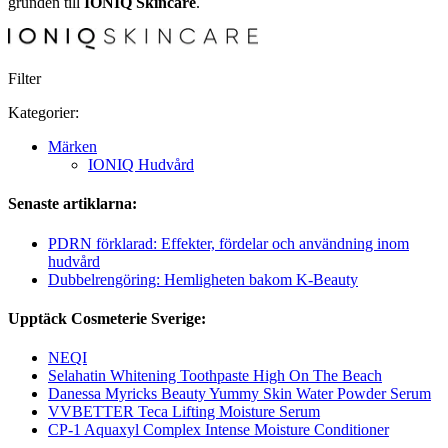
grunden till
IONIQ Skincare
.
Filter
Kategorier:
Märken
IONIQ Hudvård
Senaste artiklarna:
PDRN förklarad: Effekter, fördelar och användning inom
hudvård
Dubbelrengöring: Hemligheten bakom K-Beauty
Upptäck Cosmeterie Sverige:
NEQI
Selahatin Whitening Toothpaste High On The Beach
Danessa Myricks Beauty Yummy Skin Water Powder Serum
VVBETTER Teca Lifting Moisture Serum
CP-1 Aquaxyl Complex Intense Moisture Conditioner