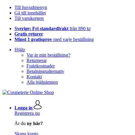
Till huvudmenyn
Gå till innehållet
Till varukorgen
Sverige: Fri standardfrakt
från 890 kr
Gratis returer
Minst 1 gratisprov
med varje beställning
Hjälp
Var är min beställning?
Returnerar
Fraktkostnader
Betalningsalternativ
Kontakt
Alla hjälpämnen
Logga in
Registrera nu
Är du
ny här?
Skapa konto