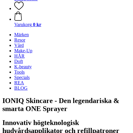
Varukorg
0 kr
Märken
Resor
Vård
Make-Up
HÅR
Doft
K-beauty
Tools
Specials
REA
BLOG
IONIQ Skincare - Den legendariska &
smarta ONE Sprayer
Innovativ högteknologisk
hudvårdsapplikator och refillpatroner