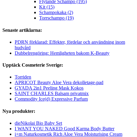
Flytande Schampo (195)
Kit (15)
Schampokaka (2)
Torrschampo (19)
Senaste artiklarna:
PDRN förklarad: Effekter, fördelar och användning inom
hudvård
Dubbelrengöring: Hemligheten bakom K-Beauty
Upptäck Cosmeterie Sverige:
Torriden
APRICOT Beauty Aloe Vera dekolletage-pad
GYADA 2in1 Peeling Mask Kokos
SAINT CHARLES Balsam privatmix
Commodity Ice(d) Expressive Parfum
Nya produkter:
dieNikolai Bio Baby Set
I WANT YOU NAKED Good Karma Body Butter
i+m Naturkosmetik Rich Aloe Vera Moisturising Cream