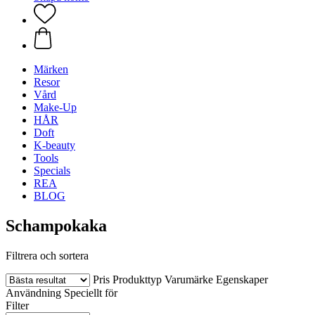
Märken
Resor
Vård
Make-Up
HÅR
Doft
K-beauty
Tools
Specials
REA
BLOG
Schampokaka
Filtrera och sortera
Pris
Produkttyp
Varumärke
Egenskaper
Användning
Speciellt för
Filter