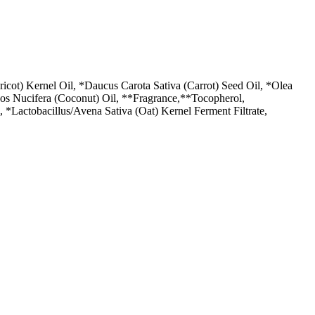
ot) Kernel Oil, *Daucus Carota Sativa (Carrot) Seed Oil, *Olea
cos Nucifera (Coconut) Oil, **Fragrance,**Tocopherol,
 *Lactobacillus/Avena Sativa (Oat) Kernel Ferment Filtrate,