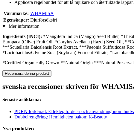
Applicera regelbundet för att få mjukare och återfuktade läppar.
Varumärke:
WHAMISA
Egenskaper:
Djurförsöksfri
Mer information
Ingredients (INCI):
*Mangifera Indica (Mango) Seed Butter, *Theob
Europaea (Olive) Fruit Oil, *Corylus Avellana (Hazel) Seed Oil, **
***Scutellaria Baicalensis Root Extract, ***Paeonia Suffruticosa Roo
*Lactobacillus/Glycine Soja (Soybean) Ferment Filtrate, *Lactobacill
*Certified Organically Grown **Natural Origin ***Natural Preservat
Recensera denna produkt
svenska recensioner skriven för WHAMISA
Senaste artiklarna:
PDRN förklarad: Effekter, fördelar och användning inom hudv
Dubbelrengöring: Hemligheten bakom K-Beauty
Nya produkter: