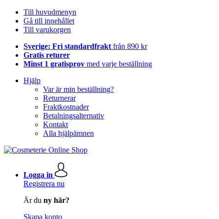
Till huvudmenyn
Gå till innehållet
Till varukorgen
Sverige: Fri standardfrakt
från 890 kr
Gratis returer
Minst 1 gratisprov
med varje beställning
Hjälp
Var är min beställning?
Returnerar
Fraktkostnader
Betalningsalternativ
Kontakt
Alla hjälpämnen
Logga in
Registrera nu
Är du
ny här?
Skapa konto