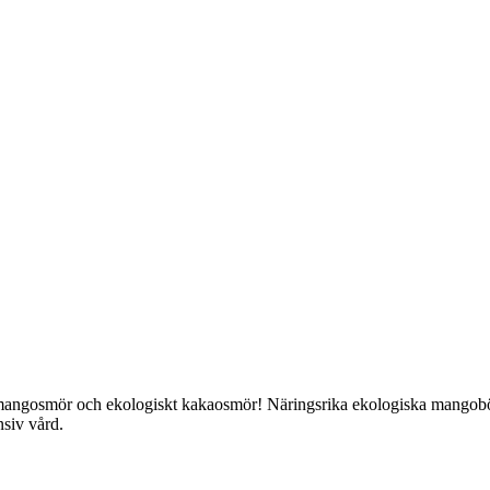
mangosmör och ekologiskt kakaosmör! Näringsrika ekologiska mangobö
nsiv vård.