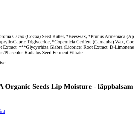
roma Cacao (Cocoa) Seed Butter, *Beeswax, *Prunus Armeniaca (Apric
Caprylic/Capric Triglyceride, *Copernicia Cerifera (Carnauba) Wax, Co
t Extract, ***Glycyrrhiza Glabra (Licorice) Root Extract, D-Limonene,
us/Phaseolus Radiatus Seed Ferment Filtrate
ive
 Organic Seeds Lip Moisture - läppbalsam
ård