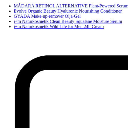
MÁDARA RETINOL ALTERNATIVE Plant-Powered Seru
Evolve Organic Beauty Hyaluronic Nourishing Conditioner
GYADA Make-up-remover Olja-Gel
i+m Naturkosmetik Clean Beauty Squalane Moisture Serum
i+m Naturkosmetik Wild Life for Men 24h Cream