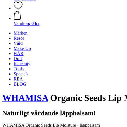
Varukorg
0 kr
Märken
Resor
Vård
Make-Up
HÅR
Doft
K-beauty
Tools
Specials
REA
BLOG
WHAMISA
Organic Seeds Lip 
Naturligt vårdande läppbalsam!
WHAMISA Organic Seeds Lip Moisture - läppbalsam