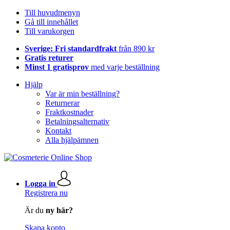
Till huvudmenyn
Gå till innehållet
Till varukorgen
Sverige: Fri standardfrakt
från 890 kr
Gratis returer
Minst 1 gratisprov
med varje beställning
Hjälp
Var är min beställning?
Returnerar
Fraktkostnader
Betalningsalternativ
Kontakt
Alla hjälpämnen
Logga in
Registrera nu
Är du
ny här?
Skapa konto