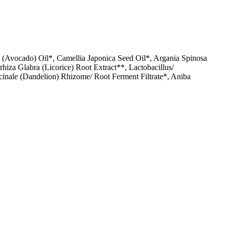
ma (Avocado) Oil*, Camellia Japonica Seed Oil*, Argania Spinosa
hiza Glabra (Licorice) Root Extract**, Lactobacillus/
cinale (Dandelion) Rhizome/ Root Ferment Filtrate*, Aniba