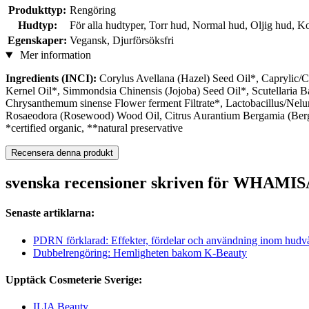
Produkttyp:
Rengöring
Hudtyp:
För alla hudtyper, Torr hud, Normal hud, Oljig hud,
Egenskaper:
Vegansk, Djurförsöksfri
Mer information
Ingredients (INCI):
Corylus Avellana (Hazel) Seed Oil*, Caprylic/C
Kernel Oil*, Simmondsia Chinensis (Jojoba) Seed Oil*, Scutellaria Ba
Chrysanthemum sinense Flower ferment Filtrate*, Lactobacillus/Nelu
Rosaeodora (Rosewood) Wood Oil, Citrus Aurantium Bergamia (Berg
*certified organic, **natural preservative
Recensera denna produkt
svenska recensioner skriven för WHAMISA
Senaste artiklarna:
PDRN förklarad: Effekter, fördelar och användning inom hudv
Dubbelrengöring: Hemligheten bakom K-Beauty
Upptäck Cosmeterie Sverige:
ILIA Beauty