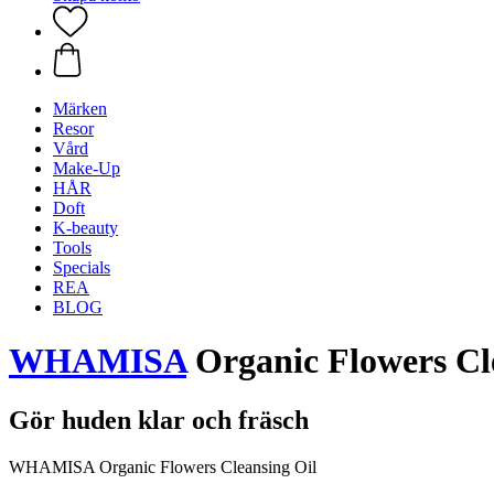
Märken
Resor
Vård
Make-Up
HÅR
Doft
K-beauty
Tools
Specials
REA
BLOG
WHAMISA
Organic Flowers Cl
Gör huden klar och fräsch
WHAMISA Organic Flowers Cleansing Oil