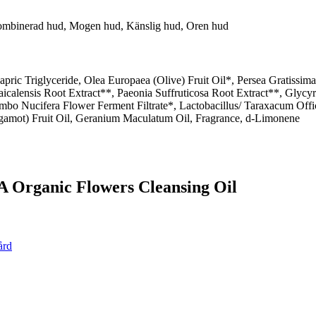
 Kombinerad hud, Mogen hud, Känslig hud, Oren hud
apric Triglyceride, Olea Europaea (Olive) Fruit Oil*, Persea Gratissi
icalensis Root Extract**, Paeonia Suffruticosa Root Extract**, Glycyrr
mbo Nucifera Flower Ferment Filtrate*, Lactobacillus/ Taraxacum Offi
amot) Fruit Oil, Geranium Maculatum Oil, Fragrance, d-Limonene
 Organic Flowers Cleansing Oil
ård