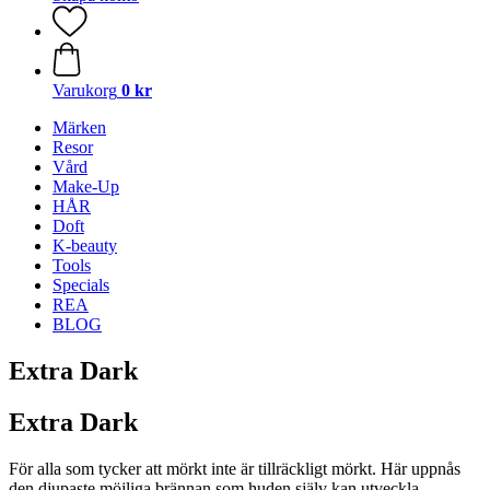
Varukorg
0 kr
Märken
Resor
Vård
Make-Up
HÅR
Doft
K-beauty
Tools
Specials
REA
BLOG
Extra Dark
Extra Dark
För alla som tycker att mörkt inte är tillräckligt mörkt. Här uppnås
den djupaste möjliga brännan som huden själv kan utveckla.