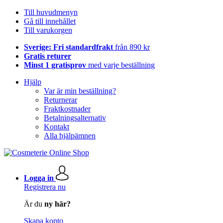
Till huvudmenyn
Gå till innehållet
Till varukorgen
Sverige: Fri standardfrakt
från 890 kr
Gratis returer
Minst 1 gratisprov
med varje beställning
Hjälp
Var är min beställning?
Returnerar
Fraktkostnader
Betalningsalternativ
Kontakt
Alla hjälpämnen
Logga in
Registrera nu
Är du
ny här?
Skapa konto