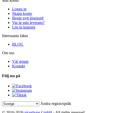
Mitt konto
Logga in
Skapa konto
Begär nytt lösenord
Var är min leverans?
Lös in kupong
Intressanta fakta
BLOG
Om oss
Vår grupp
Kontakt
Följ oss på
Ändra region/språk
© 2010-2026
niceshops GmbH
- All rights reserved.