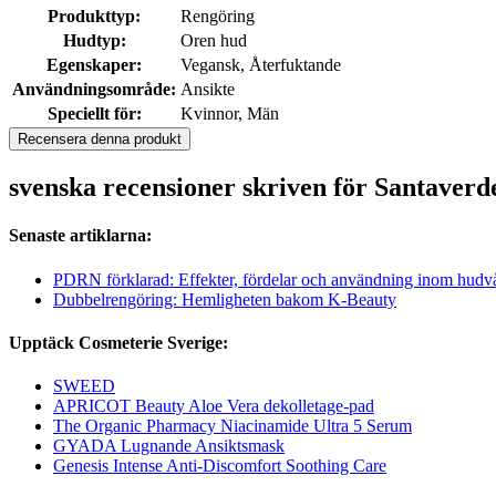
Produkttyp:
Rengöring
Hudtyp:
Oren hud
Egenskaper:
Vegansk, Återfuktande
Användningsområde:
Ansikte
Speciellt för:
Kvinnor, Män
Recensera denna produkt
svenska recensioner skriven för Santaverde
Senaste artiklarna:
PDRN förklarad: Effekter, fördelar och användning inom hudv
Dubbelrengöring: Hemligheten bakom K-Beauty
Upptäck Cosmeterie Sverige:
SWEED
APRICOT Beauty Aloe Vera dekolletage-pad
The Organic Pharmacy Niacinamide Ultra 5 Serum
GYADA Lugnande Ansiktsmask
Genesis Intense Anti-Discomfort Soothing Care