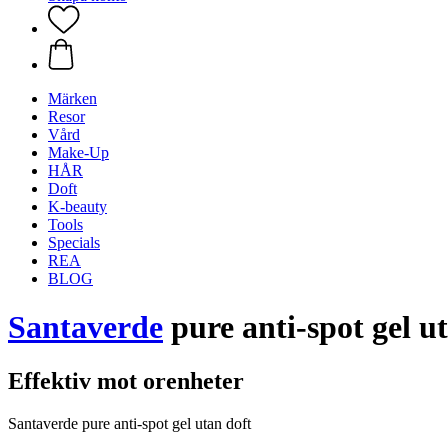
Märken
Resor
Vård
Make-Up
HÅR
Doft
K-beauty
Tools
Specials
REA
BLOG
Santaverde
pure anti-spot gel u
Effektiv mot orenheter
Santaverde pure anti-spot gel utan doft