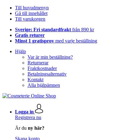
Till huvudmenyn
Gå till innehållet
Till varukorgen
Sverige: Fri standardfrakt
från 890 kr
Gratis returer
Minst 1 gratisprov
med varje beställning
Hjälp
Var är min beställning?
Returnerar
Fraktkostnader
Betalningsalternativ
Kontakt
Alla hjälpämnen
Logga in
Registrera nu
Är du
ny här?
Skapa konto