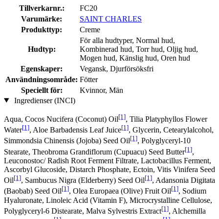
Tillverkarnr.:
FC20
Varumärke:
SAINT CHARLES
Produkttyp:
Creme
För alla hudtyper, Normal hud,
Hudtyp:
Kombinerad hud, Torr hud, Oljig hud,
Mogen hud, Känslig hud, Oren hud
Egenskaper:
Vegansk, Djurförsöksfri
Användningsområde:
Fötter
Speciellt för:
Kvinnor, Män
Ingredienser (INCI)
[1]
Aqua, Cocos Nucifera (Coconut) Oil
, Tilia Platyphyllos Flower
[1]
[1]
Water
, Aloe Barbadensis Leaf Juice
, Glycerin, Cetearylalcohol,
[1]
Simmondsia Chinensis (Jojoba) Seed Oil
, Polyglyceryl-10
[1]
Stearate, Theobroma Grandiflorum (Cupuacu) Seed Butter
,
Leuconostoc/ Radish Root Ferment Filtrate, Lactobacillus Ferment,
Ascorbyl Glucoside, Distarch Phosphate, Ectoin, Vitis Vinifera Seed
[1]
[1]
Oil
, Sambucus Nigra (Elderberry) Seed Oil
, Adansonia Digitata
[1]
[1]
(Baobab) Seed Oil
, Olea Europaea (Olive) Fruit Oil
, Sodium
Hyaluronate, Linoleic Acid (Vitamin F), Microcrystalline Cellulose,
[1]
Polyglyceryl-6 Distearate, Malva Sylvestris Extract
, Alchemilla