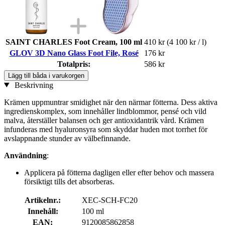
SAINT CHARLES Foot Cream, 100 ml
410 kr
(4 100 kr / l)
GLOV 3D Nano Glass Foot File, Rosé
176 kr
Totalpris:
586 kr
Lägg till båda i varukorgen
Beskrivning
Krämen uppmuntrar smidighet när den närmar fötterna. Dess aktiva
ingredienskomplex, som innehåller lindblommor, pensé och vild
malva, återställer balansen och ger antioxidantrik vård. Krämen
infunderas med hyaluronsyra som skyddar huden mot torrhet för
avslappnande stunder av välbefinnande.
Användning
:
Applicera på fötterna dagligen eller efter behov och massera
försiktigt tills det absorberas.
Artikelnr.:
XEC-SCH-FC20
Innehåll:
100 ml
EAN:
9120085862858