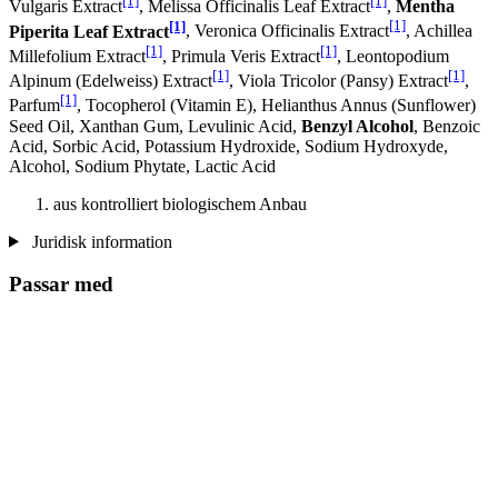
[1]
[1]
Vulgaris Extract
, Melissa Officinalis Leaf Extract
,
Mentha
[1]
[1]
Piperita Leaf Extract
, Veronica Officinalis Extract
, Achillea
[1]
[1]
Millefolium Extract
, Primula Veris Extract
, Leontopodium
[1]
[1]
Alpinum (Edelweiss) Extract
, Viola Tricolor (Pansy) Extract
,
[1]
Parfum
, Tocopherol (Vitamin E), Helianthus Annus (Sunflower)
Seed Oil, Xanthan Gum, Levulinic Acid,
Benzyl Alcohol
, Benzoic
Acid, Sorbic Acid, Potassium Hydroxide, Sodium Hydroxyde,
Alcohol, Sodium Phytate, Lactic Acid
aus kontrolliert biologischem Anbau
Juridisk information
Passar med