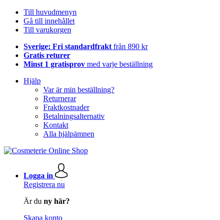
Till huvudmenyn
Gå till innehållet
Till varukorgen
Sverige: Fri standardfrakt
från 890 kr
Gratis returer
Minst 1 gratisprov
med varje beställning
Hjälp
Var är min beställning?
Returnerar
Fraktkostnader
Betalningsalternativ
Kontakt
Alla hjälpämnen
Logga in
Registrera nu
Är du
ny här?
Skapa konto