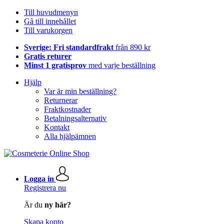
Till huvudmenyn
Gå till innehållet
Till varukorgen
Sverige: Fri standardfrakt
från 890 kr
Gratis returer
Minst 1 gratisprov
med varje beställning
Hjälp
Var är min beställning?
Returnerar
Fraktkostnader
Betalningsalternativ
Kontakt
Alla hjälpämnen
Logga in
Registrera nu
Är du
ny här?
Skapa konto