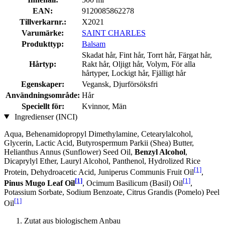
EAN:
9120085862278
Tillverkarnr.:
X2021
Varumärke:
SAINT CHARLES
Produkttyp:
Balsam
Skadat hår, Fint hår, Torrt hår, Färgat hår,
Hårtyp:
Rakt hår, Oljigt hår, Volym, För alla
hårtyper, Lockigt hår, Fjälligt hår
Egenskaper:
Vegansk, Djurförsöksfri
Användningsområde:
Hår
Speciellt för:
Kvinnor, Män
Ingredienser (INCI)
Aqua, Behenamidopropyl Dimethylamine, Cetearylalcohol,
Glycerin, Lactic Acid, Butyrospermum Parkii (Shea) Butter,
Helianthus Annus (Sunflower) Seed Oil,
Benzyl Alcohol
,
Dicaprylyl Ether, Lauryl Alcohol, Panthenol, Hydrolized Rice
[1]
Protein, Dehydroacetic Acid, Juniperus Communis Fruit Oil
,
[1]
[1]
Pinus Mugo Leaf Oil
, Ocimum Basilicum (Basil) Oil
,
Potassium Sorbate, Sodium Benzoate, Citrus Grandis (Pomelo) Peel
[1]
Oil
Zutat aus biologischem Anbau