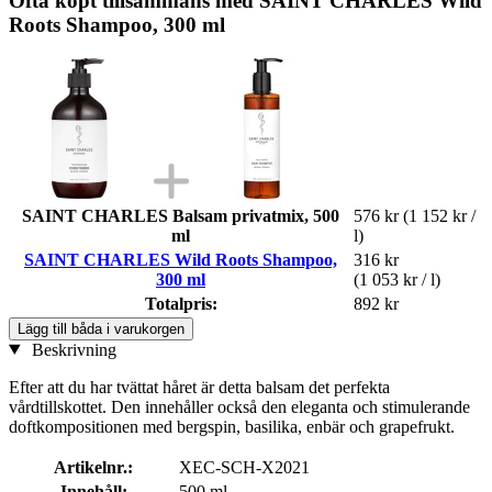
Ofta köpt tillsammans med SAINT CHARLES Wild
Roots Shampoo, 300 ml
SAINT CHARLES Balsam privatmix, 500
576 kr
(1 152 kr /
ml
l)
SAINT CHARLES Wild Roots Shampoo,
316 kr
300 ml
(1 053 kr / l)
Totalpris:
892 kr
Lägg till båda i varukorgen
Beskrivning
Efter att du har tvättat håret är detta balsam det perfekta
vårdtillskottet. Den innehåller också den eleganta och stimulerande
doftkompositionen med bergspin, basilika, enbär och grapefrukt.
Artikelnr.:
XEC-SCH-X2021
Innehåll:
500 ml