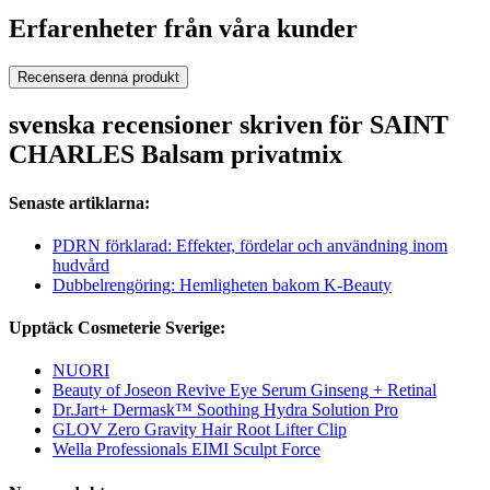
Erfarenheter från våra kunder
Recensera denna produkt
svenska recensioner skriven för SAINT
CHARLES Balsam privatmix
Senaste artiklarna:
PDRN förklarad: Effekter, fördelar och användning inom
hudvård
Dubbelrengöring: Hemligheten bakom K-Beauty
Upptäck Cosmeterie Sverige:
NUORI
Beauty of Joseon Revive Eye Serum Ginseng + Retinal
Dr.Jart+ Dermask™ Soothing Hydra Solution Pro
GLOV Zero Gravity Hair Root Lifter Clip
Wella Professionals EIMI Sculpt Force