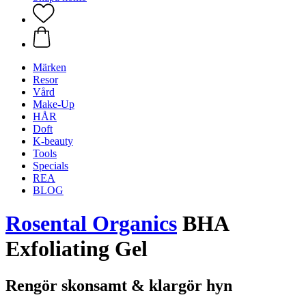
Märken
Resor
Vård
Make-Up
HÅR
Doft
K-beauty
Tools
Specials
REA
BLOG
Rosental Organics
BHA
Exfoliating Gel
Rengör skonsamt & klargör hyn