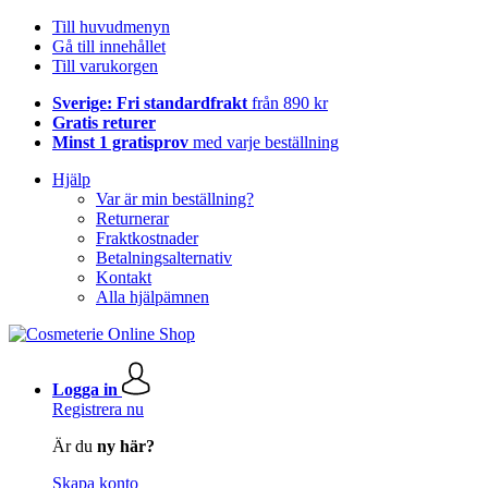
Till huvudmenyn
Gå till innehållet
Till varukorgen
Sverige: Fri standardfrakt
från 890 kr
Gratis returer
Minst 1 gratisprov
med varje beställning
Hjälp
Var är min beställning?
Returnerar
Fraktkostnader
Betalningsalternativ
Kontakt
Alla hjälpämnen
Logga in
Registrera nu
Är du
ny här?
Skapa konto