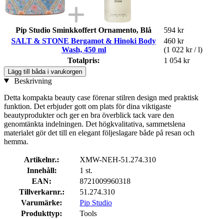
Pip Studio Sminkkoffert Ornamento, Blå
594 kr
SALT & STONE Bergamot & Hinoki Body
460 kr
Wash, 450 ml
(1 022 kr / l)
Totalpris:
1 054 kr
Lägg till båda i varukorgen
Beskrivning
Detta kompakta beauty case förenar stilren design med praktisk
funktion. Det erbjuder gott om plats för dina viktigaste
beautyprodukter och ger en bra överblick tack vare den
genomtänkta indelningen. Det högkvalitativa, sammetslena
materialet gör det till en elegant följeslagare både på resan och
hemma.
Artikelnr.:
XMW-NEH-51.274.310
Innehåll:
1 st.
EAN:
8721009960318
Tillverkarnr.:
51.274.310
Varumärke:
Pip Studio
Produkttyp:
Tools