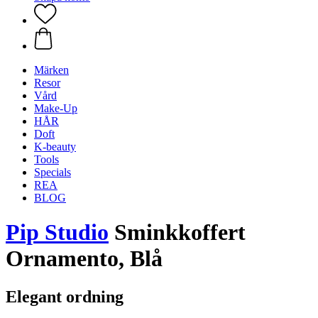
Märken
Resor
Vård
Make-Up
HÅR
Doft
K-beauty
Tools
Specials
REA
BLOG
Pip Studio
Sminkkoffert
Ornamento, Blå
Elegant ordning