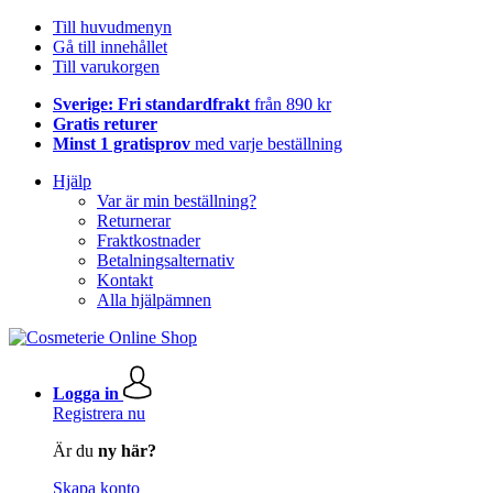
Till huvudmenyn
Gå till innehållet
Till varukorgen
Sverige: Fri standardfrakt
från 890 kr
Gratis returer
Minst 1 gratisprov
med varje beställning
Hjälp
Var är min beställning?
Returnerar
Fraktkostnader
Betalningsalternativ
Kontakt
Alla hjälpämnen
Logga in
Registrera nu
Är du
ny här?
Skapa konto