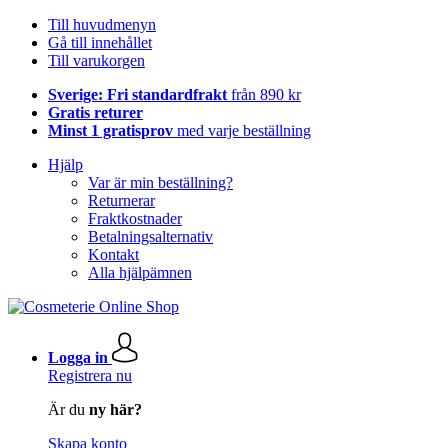
Till huvudmenyn
Gå till innehållet
Till varukorgen
Sverige: Fri standardfrakt
från 890 kr
Gratis returer
Minst 1 gratisprov
med varje beställning
Hjälp
Var är min beställning?
Returnerar
Fraktkostnader
Betalningsalternativ
Kontakt
Alla hjälpämnen
Logga in
Registrera nu
Är du
ny här?
Skapa konto