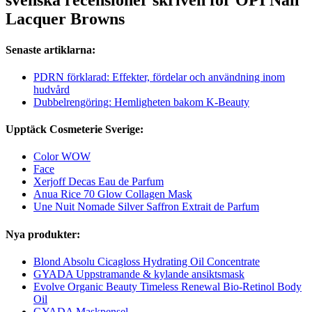
svenska recensioner skriven för OPI Nail
Lacquer Browns
Senaste artiklarna:
PDRN förklarad: Effekter, fördelar och användning inom
hudvård
Dubbelrengöring: Hemligheten bakom K-Beauty
Upptäck Cosmeterie Sverige:
Color WOW
Face
Xerjoff Decas Eau de Parfum
Anua Rice 70 Glow Collagen Mask
Une Nuit Nomade Silver Saffron Extrait de Parfum
Nya produkter:
Blond Absolu Cicagloss Hydrating Oil Concentrate
GYADA Uppstramande & kylande ansiktsmask
Evolve Organic Beauty Timeless Renewal Bio-Retinol Body
Oil
GYADA Maskpensel