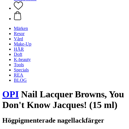
Märken
Resor
Vård
Make-Up
HÅR
Doft
K-beauty
Tools
Specials
REA
BLOG
OPI
Nail Lacquer Browns, You
Don't Know Jacques! (15 ml)
Högpigmenterade nagellackfärger