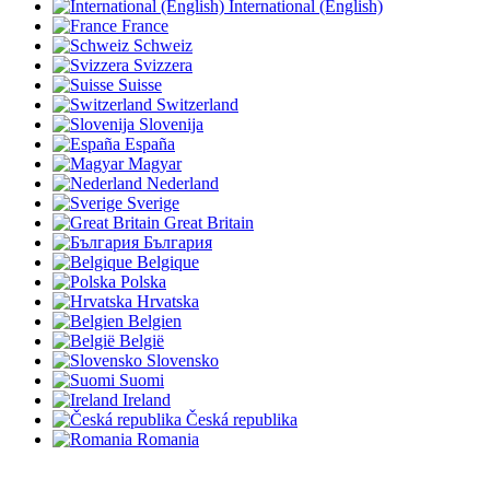
International (English)
France
Schweiz
Svizzera
Suisse
Switzerland
Slovenija
España
Magyar
Nederland
Sverige
Great Britain
България
Belgique
Polska
Hrvatska
Belgien
België
Slovensko
Suomi
Ireland
Česká republika
Romania