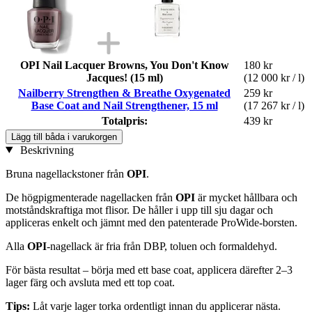
OPI Nail Lacquer Browns, You Don't Know
180 kr
Jacques! (15 ml)
(12 000 kr / l)
Nailberry Strengthen & Breathe Oxygenated
259 kr
Base Coat and Nail Strengthener, 15 ml
(17 267 kr / l)
Totalpris:
439 kr
Lägg till båda i varukorgen
Beskrivning
Bruna nagellackstoner från
OPI
.
De högpigmenterade nagellacken från
OPI
är mycket hållbara och
motståndskraftiga mot flisor. De håller i upp till sju dagar och
appliceras enkelt och jämnt med den patenterade ProWide-borsten.
Alla
OPI
-nagellack är fria från DBP, toluen och formaldehyd.
För bästa resultat – börja med ett base coat, applicera därefter 2–3
lager färg och avsluta med ett top coat.
Tips:
Låt varje lager torka ordentligt innan du applicerar nästa.