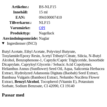
Artikelnr.:
BS-NLF15
Innehåll:
15 ml
EAN:
094100007410
Tillverkarnr.:
NLF15
Varumärke:
OPI
Produkttyp:
Nagellack
Användningsområde:
Naglar
Ingredienser (INCI)
Butyl Acetate, Ethyl Acetate, Polyvinyl Butyrate,
Tosylamide/Epoxy Resin, Acetyl Tributyl Citrate, Silicia, N-Butyl
Alcohol, Benzophenone-1, Caprylic/Capric Triglyceride, Isosorbide
Dicaprylate, Capryloyl Glycerin / Sebacic Acid Copolymer,
Helianthus Annus (Sunflower) Seed Oil, Aqua, Salicornia Herbacea
Extract, Hydrolyzed Adansonia Digitata (Baobab) Seed Extract,
Bambusa Vulgaris (Bamboo) Extract, Nelumbo Nucifera Flower
Extract,
Benzyl Alcohol
, Tocopherol (Vitamin E), Potassium
Sorbate, Sodium Benzoate, CI 42090, CI 19140
Passar med