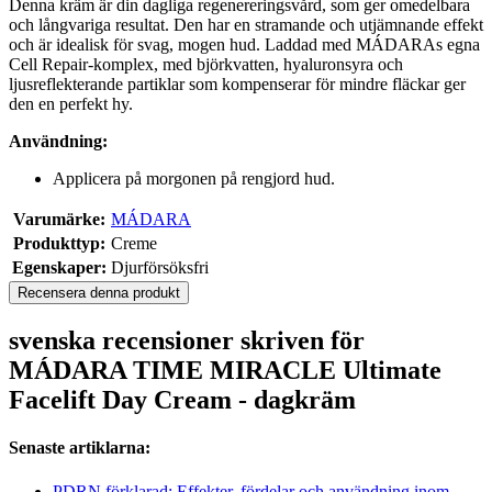
Denna kräm är din dagliga regenereringsvård, som ger omedelbara
och långvariga resultat. Den har en stramande och utjämnande effekt
och är idealisk för svag, mogen hud. Laddad med MÁDARAs egna
Cell Repair-komplex, med björkvatten, hyaluronsyra och
ljusreflekterande partiklar som kompenserar för mindre fläckar ger
den en perfekt hy.
Användning:
Applicera på morgonen på rengjord hud.
Varumärke:
MÁDARA
Produkttyp:
Creme
Egenskaper:
Djurförsöksfri
Recensera denna produkt
svenska recensioner skriven för
MÁDARA TIME MIRACLE Ultimate
Facelift Day Cream - dagkräm
Senaste artiklarna:
PDRN förklarad: Effekter, fördelar och användning inom