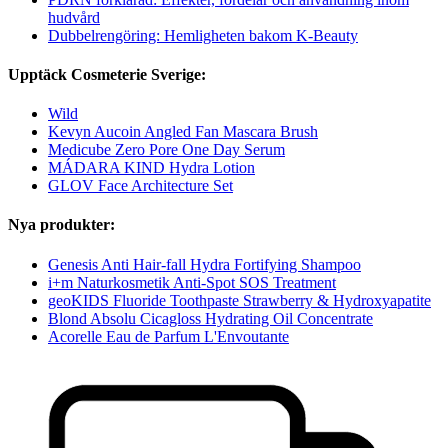
hudvård
Dubbelrengöring: Hemligheten bakom K-Beauty
Upptäck Cosmeterie Sverige:
Wild
Kevyn Aucoin Angled Fan Mascara Brush
Medicube Zero Pore One Day Serum
MÁDARA KIND Hydra Lotion
GLOV Face Architecture Set
Nya produkter:
Genesis Anti Hair-fall Hydra Fortifying Shampoo
i+m Naturkosmetik Anti-Spot SOS Treatment
geoKIDS Fluoride Toothpaste Strawberry & Hydroxyapatite
Blond Absolu Cicagloss Hydrating Oil Concentrate
Acorelle Eau de Parfum L'Envoutante