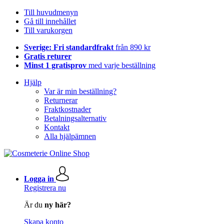
Till huvudmenyn
Gå till innehållet
Till varukorgen
Sverige: Fri standardfrakt
från 890 kr
Gratis returer
Minst 1 gratisprov
med varje beställning
Hjälp
Var är min beställning?
Returnerar
Fraktkostnader
Betalningsalternativ
Kontakt
Alla hjälpämnen
Logga in
Registrera nu
Är du
ny här?
Skapa konto