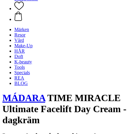
Märken
Resor
Vård
Make-Up
HÅR
Doft
K-beauty
Tools
Specials
REA
BLOG
MÁDARA
TIME MIRACLE
Ultimate Facelift Day Cream -
dagkräm