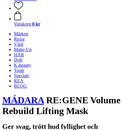
Varukorg
0 kr
Märken
Resor
Vård
Make-Up
HÅR
Doft
K-beauty
Tools
Specials
REA
BLOG
MÁDARA
RE:GENE Volume
Rebuild Lifting Mask
Ger svag, trött hud fyllighet och