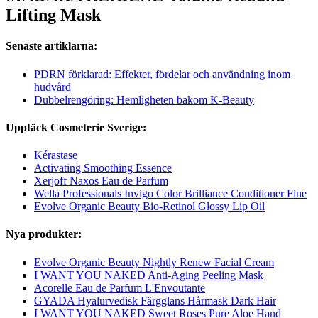
Lifting Mask
Senaste artiklarna:
PDRN förklarad: Effekter, fördelar och användning inom
hudvård
Dubbelrengöring: Hemligheten bakom K-Beauty
Upptäck Cosmeterie Sverige:
Kérastase
Activating Smoothing Essence
Xerjoff Naxos Eau de Parfum
Wella Professionals Invigo Color Brilliance Conditioner Fine
Evolve Organic Beauty Bio-Retinol Glossy Lip Oil
Nya produkter:
Evolve Organic Beauty Nightly Renew Facial Cream
I WANT YOU NAKED Anti-Aging Peeling Mask
Acorelle Eau de Parfum L'Envoutante
GYADA Hyalurvedisk Färgglans Hårmask Dark Hair
I WANT YOU NAKED Sweet Roses Pure Aloe Hand