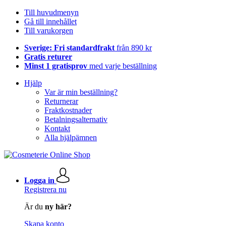
Till huvudmenyn
Gå till innehållet
Till varukorgen
Sverige: Fri standardfrakt
från 890 kr
Gratis returer
Minst 1 gratisprov
med varje beställning
Hjälp
Var är min beställning?
Returnerar
Fraktkostnader
Betalningsalternativ
Kontakt
Alla hjälpämnen
Logga in
Registrera nu
Är du
ny här?
Skapa konto