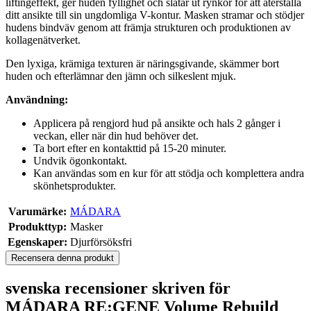
liftingeffekt, ger huden fyllighet och slätar ut rynkor för att återställa
ditt ansikte till sin ungdomliga V-kontur. Masken stramar och stödjer
hudens bindväv genom att främja strukturen och produktionen av
kollagenätverket.
Den lyxiga, krämiga texturen är näringsgivande, skämmer bort
huden och efterlämnar den jämn och silkeslent mjuk.
Användning:
Applicera på rengjord hud på ansikte och hals 2 gånger i
veckan, eller när din hud behöver det.
Ta bort efter en kontakttid på 15-20 minuter.
Undvik ögonkontakt.
Kan användas som en kur för att stödja och komplettera andra
skönhetsprodukter.
Varumärke:
MÁDARA
Produkttyp:
Masker
Egenskaper:
Djurförsöksfri
Recensera denna produkt
svenska recensioner skriven för
MÁDARA RE:GENE Volume Rebuild