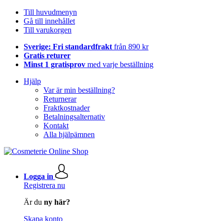
Till huvudmenyn
Gå till innehållet
Till varukorgen
Sverige: Fri standardfrakt
från 890 kr
Gratis returer
Minst 1 gratisprov
med varje beställning
Hjälp
Var är min beställning?
Returnerar
Fraktkostnader
Betalningsalternativ
Kontakt
Alla hjälpämnen
Logga in
Registrera nu
Är du
ny här?
Skapa konto