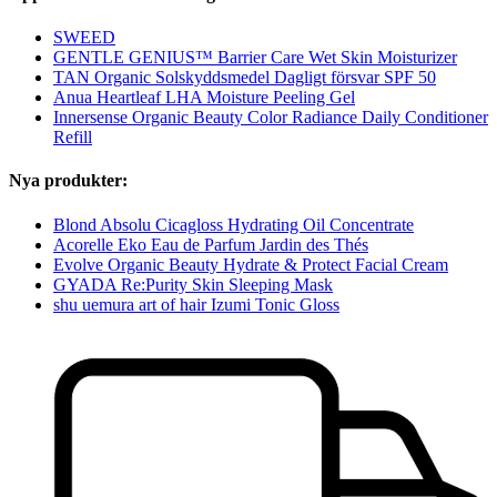
SWEED
GENTLE GENIUS™ Barrier Care Wet Skin Moisturizer
TAN Organic Solskyddsmedel Dagligt försvar SPF 50
Anua Heartleaf LHA Moisture Peeling Gel
Innersense Organic Beauty Color Radiance Daily Conditioner
Refill
Nya produkter:
Blond Absolu Cicagloss Hydrating Oil Concentrate
Acorelle Eko Eau de Parfum Jardin des Thés
Evolve Organic Beauty Hydrate & Protect Facial Cream
GYADA Re:Purity Skin Sleeping Mask
shu uemura art of hair Izumi Tonic Gloss