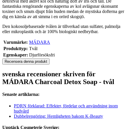
detoxtvål med aktivt kol och naturlig doft av iris och tall. De
fantastiska rengörande egenskaperna av kol avlägsnar skonsamt
toxiner och smuts djupt från huden medan de mystiska dofterna ger
dig en känsla av att simma i en orörd skogsjö.
Den kokosoljebaserade tvålen är tillverkad utan sulfater, palmolja
eller mikroplastik och är 100% biologiskt nedbrytbar.
Varumärke:
MÁDARA
Produkttyp:
Tvål
Egenskaper:
Djurförsöksfri
Recensera denna produkt
svenska recensioner skriven för
MÁDARA Charcoal Detox Soap - tvål
Senaste artiklarna:
PDRN förklarad: Effekter, fördelar och användning inom
hudvård
Dubbelrengöring: Hemligheten bakom K-Beauty
Upptäck Cosmeterie Sverige: