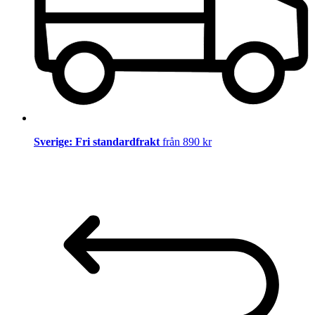
Sverige: Fri standardfrakt
från 890 kr