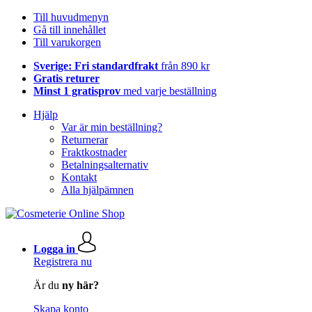
Till huvudmenyn
Gå till innehållet
Till varukorgen
Sverige: Fri standardfrakt
från 890 kr
Gratis returer
Minst 1 gratisprov
med varje beställning
Hjälp
Var är min beställning?
Returnerar
Fraktkostnader
Betalningsalternativ
Kontakt
Alla hjälpämnen
Logga in
Registrera nu
Är du
ny här?
Skapa konto