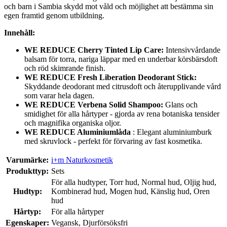
och barn i Sambia skydd mot våld och möjlighet att bestämma sin
egen framtid genom utbildning.
Innehåll:
WE REDUCE Cherry Tinted Lip Care:
Intensivvårdande
balsam för torra, nariga läppar med en underbar körsbärsdoft
och röd skimrande finish.
WE REDUCE Fresh Liberation Deodorant Stick:
Skyddande deodorant med citrusdoft och återupplivande vård
som varar hela dagen.
WE REDUCE Verbena Solid Shampoo:
Glans och
smidighet för alla hårtyper - gjorda av rena botaniska tensider
och magnifika organiska oljor.
WE REDUCE Aluminiumlåda
: Elegant aluminiumburk
med skruvlock - perfekt för förvaring av fast kosmetika.
Varumärke:
i+m Naturkosmetik
Produkttyp:
Sets
För alla hudtyper, Torr hud, Normal hud, Oljig hud,
Hudtyp:
Kombinerad hud, Mogen hud, Känslig hud, Oren
hud
Hårtyp:
För alla hårtyper
Egenskaper:
Vegansk, Djurförsöksfri