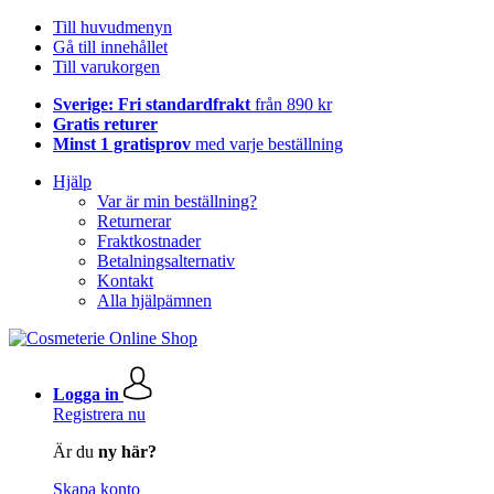
Till huvudmenyn
Gå till innehållet
Till varukorgen
Sverige: Fri standardfrakt
från 890 kr
Gratis returer
Minst 1 gratisprov
med varje beställning
Hjälp
Var är min beställning?
Returnerar
Fraktkostnader
Betalningsalternativ
Kontakt
Alla hjälpämnen
Logga in
Registrera nu
Är du
ny här?
Skapa konto