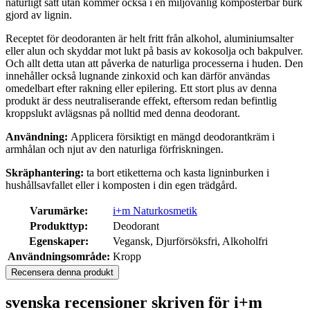
naturligt sätt utan kommer också i en miljövänlig komposterbar burk
gjord av lignin.
Receptet för deodoranten är helt fritt från alkohol, aluminiumsalter
eller alun och skyddar mot lukt på basis av kokosolja och bakpulver.
Och allt detta utan att påverka de naturliga processerna i huden. Den
innehåller också lugnande zinkoxid och kan därför användas
omedelbart efter rakning eller epilering. Ett stort plus av denna
produkt är dess neutraliserande effekt, eftersom redan befintlig
kroppslukt avlägsnas på nolltid med denna deodorant.
Användning:
Applicera försiktigt en mängd deodorantkräm i
armhålan och njut av den naturliga förfriskningen.
Skräphantering:
ta bort etiketterna och kasta ligninburken i
hushållsavfallet eller i komposten i din egen trädgård.
Varumärke:
i+m Naturkosmetik
Produkttyp:
Deodorant
Egenskaper:
Vegansk, Djurförsöksfri, Alkoholfri
Användningsområde:
Kropp
Recensera denna produkt
svenska recensioner skriven för i+m