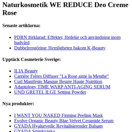
Naturkosmetik WE REDUCE Deo Creme
Rose
Senaste artiklarna:
PDRN förklarad: Effekter, fördelar och användning inom
hudvård
Dubbelrengöring: Hemligheten bakom K-Beauty
Upptäck Cosmeterie Sverige:
ILIA Beauty
Carrière Frères Diffuser "La Rose aime la Menthe"
Curl Manifesto Masque Beurre Haute Nutrition
Adaptology TIME WARP ANTI-AGING SERUM
UND GRETEL ILGE Setting Powder
Nya produkter:
I WANT YOU NAKED Firming Peeling Mask
Evolve Organic Beauty Blue Velvet Ceramide Serum
GYADA Hyalurvedic Revitalisierender Balsam
GYADA Sminkväska