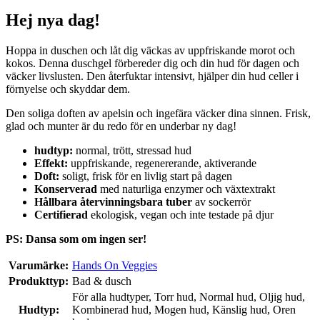
Hej nya dag!
Hoppa in duschen och låt dig väckas av uppfriskande morot och
kokos. Denna duschgel förbereder dig och din hud för dagen och
väcker livslusten. Den återfuktar intensivt, hjälper din hud celler i
förnyelse och skyddar dem.
Den soliga doften av apelsin och ingefära väcker dina sinnen. Frisk,
glad och munter är du redo för en underbar ny dag!
hudtyp:
normal, trött, stressad hud
Effekt:
uppfriskande, regenererande, aktiverande
Doft:
soligt, frisk för en livlig start på dagen
Konserverad
med naturliga enzymer och växtextrakt
Hållbara återvinningsbara tuber
av sockerrör
Certifierad
ekologisk, vegan och inte testade på djur
PS: Dansa som om ingen ser!
Varumärke:
Hands On Veggies
Produkttyp:
Bad & dusch
För alla hudtyper, Torr hud, Normal hud, Oljig hud,
Hudtyp:
Kombinerad hud, Mogen hud, Känslig hud, Oren