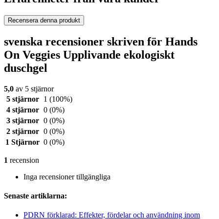
Recensera denna produkt
svenska recensioner skriven för Hands
On Veggies Upplivande ekologiskt
duschgel
5,0
av 5 stjärnor
5 stjärnor
1
(100%)
4 stjärnor
0
(0%)
3 stjärnor
0
(0%)
2 stjärnor
0
(0%)
1 Stjärnor
0
(0%)
1
recension
Inga recensioner tillgängliga
Senaste artiklarna:
PDRN förklarad: Effekter, fördelar och användning inom