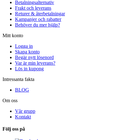
Betalningsalternativ
Frakt och leverans
Returer & återbetalningar
Kampanjer och rabatter
Behöver du mer hjälp?
Mitt konto
Logga in
Skapa konto
Begär nytt lösenord
Var är min leverans?
Lös in kupong
Intressanta fakta
BLOG
Om oss
Vår grupp
Kontakt
Följ oss på