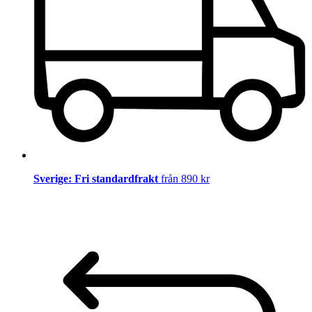
Sverige: Fri standardfrakt
från 890 kr