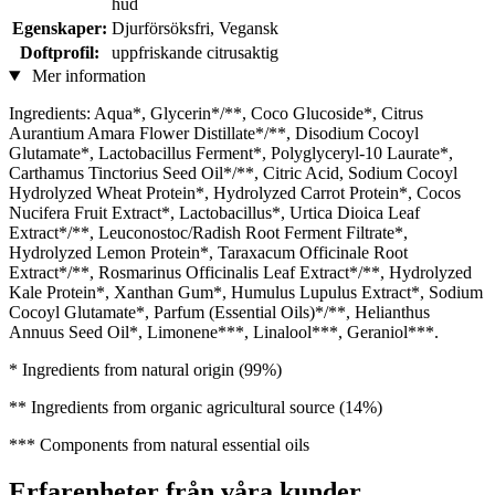
hud
Egenskaper:
Djurförsöksfri, Vegansk
Doftprofil:
uppfriskande citrusaktig
Mer information
Ingredients: Aqua*, Glycerin*/**, Coco Glucoside*, Citrus
Aurantium Amara Flower Distillate*/**, Disodium Cocoyl
Glutamate*, Lactobacillus Ferment*, Polyglyceryl-10 Laurate*,
Carthamus Tinctorius Seed Oil*/**, Citric Acid, Sodium Cocoyl
Hydrolyzed Wheat Protein*, Hydrolyzed Carrot Protein*, Cocos
Nucifera Fruit Extract*, Lactobacillus*, Urtica Dioica Leaf
Extract*/**, Leuconostoc/Radish Root Ferment Filtrate*,
Hydrolyzed Lemon Protein*, Taraxacum Officinale Root
Extract*/**, Rosmarinus Officinalis Leaf Extract*/**, Hydrolyzed
Kale Protein*, Xanthan Gum*, Humulus Lupulus Extract*, Sodium
Cocoyl Glutamate*, Parfum (Essential Oils)*/**, Helianthus
Annuus Seed Oil*, Limonene***, Linalool***, Geraniol***.
* Ingredients from natural origin (99%)
** Ingredients from organic agricultural source (14%)
*** Components from natural essential oils
Erfarenheter från våra kunder