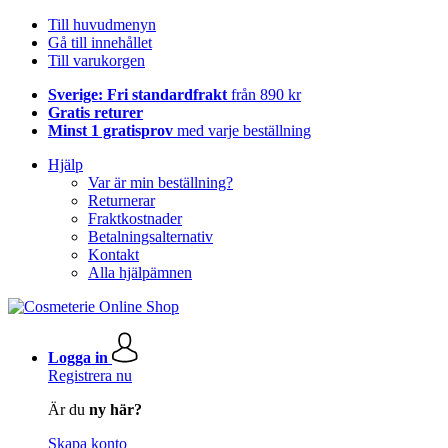
Till huvudmenyn
Gå till innehållet
Till varukorgen
Sverige: Fri standardfrakt
från 890 kr
Gratis returer
Minst 1 gratisprov
med varje beställning
Hjälp
Var är min beställning?
Returnerar
Fraktkostnader
Betalningsalternativ
Kontakt
Alla hjälpämnen
Logga in
Registrera nu
Är du
ny här?
Skapa konto