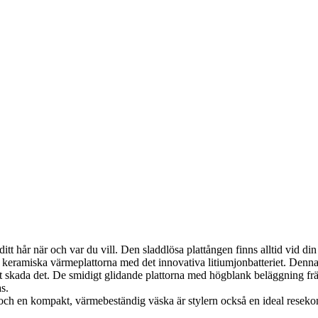
ditt hår när och var du vill. Den sladdlösa plattången finns alltid vid din
ramiska värmeplattorna med det innovativa litiumjonbatteriet. Denna k
 att skada det. De smidigt glidande plattorna med högblank beläggning f
s.
ch en kompakt, värmebeständig väska är stylern också en ideal resekom