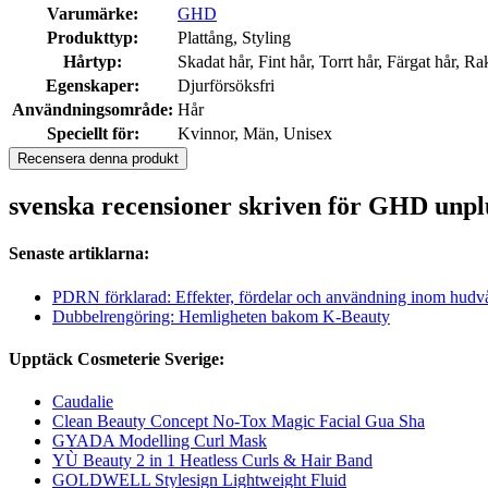
Varumärke:
GHD
Produkttyp:
Plattång, Styling
Hårtyp:
Skadat hår, Fint hår, Torrt hår, Färgat hår, Rak
Egenskaper:
Djurförsöksfri
Användningsområde:
Hår
Speciellt för:
Kvinnor, Män, Unisex
Recensera denna produkt
svenska recensioner skriven för GHD unplu
Senaste artiklarna:
PDRN förklarad: Effekter, fördelar och användning inom hudv
Dubbelrengöring: Hemligheten bakom K-Beauty
Upptäck Cosmeterie Sverige:
Caudalie
Clean Beauty Concept No-Tox Magic Facial Gua Sha
GYADA Modelling Curl Mask
YÙ Beauty 2 in 1 Heatless Curls & Hair Band
GOLDWELL Stylesign Lightweight Fluid