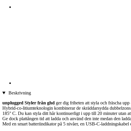
Beskrivning
unplugged Styler från ghd
ger dig friheten att styla och fräscha upp 
Hybrid-co-litiumteknologin kombinerar de skräddarsydda dubbelzons ke
185° C. Du kan styla ditt hår kontinuerligt i upp till 20 minuter utan
Ge dock plattången tid att ladda och använd den inte medan den ladda
Med en smart batteriindikator på 5 nivåer, en USB-C-laddningskabel o