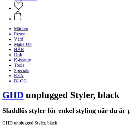
Märken
Resor
Vård
Make-Up
HÅR
Doft
K-beauty
Tools
Specials
REA
BLOG
GHD
unplugged Styler, black
Sladdlös styler för enkel styling när du är
GHD unplugged Styler, black