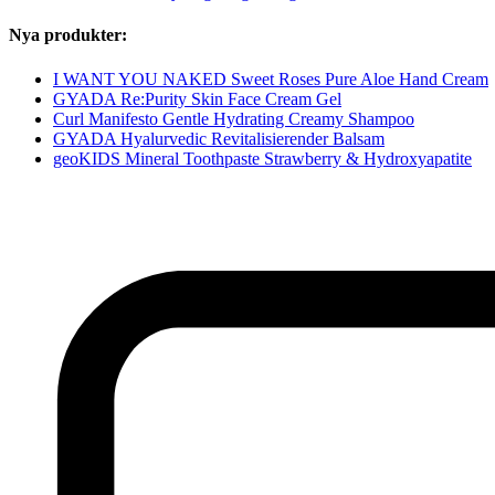
Nya produkter:
I WANT YOU NAKED Sweet Roses Pure Aloe Hand Cream
GYADA Re:Purity Skin Face Cream Gel
Curl Manifesto Gentle Hydrating Creamy Shampoo
GYADA Hyalurvedic Revitalisierender Balsam
geoKIDS Mineral Toothpaste Strawberry & Hydroxyapatite