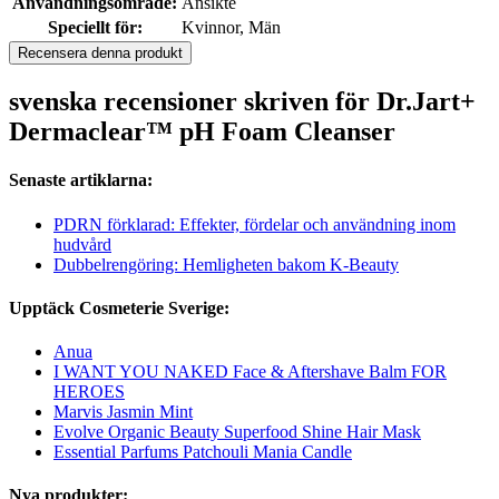
Användningsområde:
Ansikte
Speciellt för:
Kvinnor, Män
Recensera denna produkt
svenska recensioner skriven för Dr.Jart+
Dermaclear™ pH Foam Cleanser
Senaste artiklarna:
PDRN förklarad: Effekter, fördelar och användning inom
hudvård
Dubbelrengöring: Hemligheten bakom K-Beauty
Upptäck Cosmeterie Sverige:
Anua
I WANT YOU NAKED Face & Aftershave Balm FOR
HEROES
Marvis Jasmin Mint
Evolve Organic Beauty Superfood Shine Hair Mask
Essential Parfums Patchouli Mania Candle
Nya produkter: