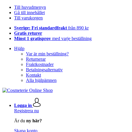
Till huvudmenyn
Gå till innehållet
Till varukorgen
Sverige: Fri standardfrakt
från 890 kr
Gratis returer
Minst 1 gratisprov
med varje beställning
Hjälp
Var är min beställning?
Returnerar
Fraktkostnader
Betalningsalternativ
Kontakt
Alla hjälpämnen
Logga in
Registrera nu
Är du
ny här?
Skapa konto