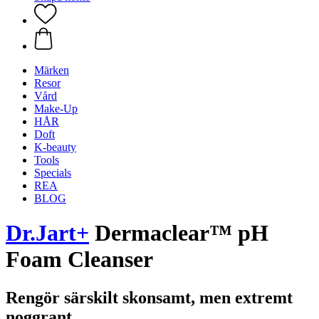
Märken
Resor
Vård
Make-Up
HÅR
Doft
K-beauty
Tools
Specials
REA
BLOG
Dr.Jart+
Dermaclear™ pH
Foam Cleanser
Rengör särskilt skonsamt, men extremt
noggrant