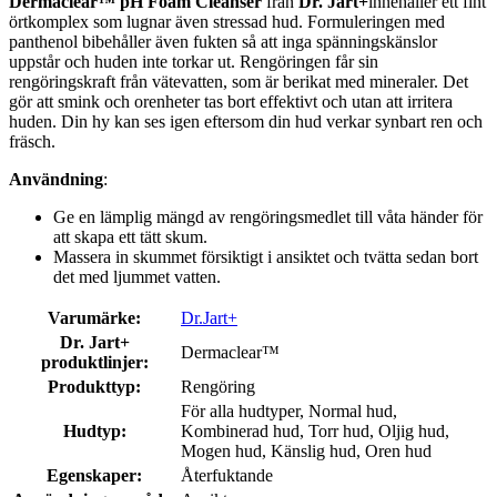
Dermaclear™ pH Foam Cleanser
från
Dr. Jart+
innehåller ett fint
örtkomplex som lugnar även stressad hud. Formuleringen med
panthenol bibehåller även fukten så att inga spänningskänslor
uppstår och huden inte torkar ut. Rengöringen får sin
rengöringskraft från vätevatten, som är berikat med mineraler. Det
gör att smink och orenheter tas bort effektivt och utan att irritera
huden. Din hy kan ses igen eftersom din hud verkar synbart ren och
fräsch.
Användning
:
Ge en lämplig mängd av rengöringsmedlet till våta händer för
att skapa ett tätt skum.
Massera in skummet försiktigt i ansiktet och tvätta sedan bort
det med ljummet vatten.
Varumärke:
Dr.Jart+
Dr. Jart+
Dermaclear™
produktlinjer:
Produkttyp:
Rengöring
För alla hudtyper, Normal hud,
Hudtyp:
Kombinerad hud, Torr hud, Oljig hud,
Mogen hud, Känslig hud, Oren hud
Egenskaper:
Återfuktande