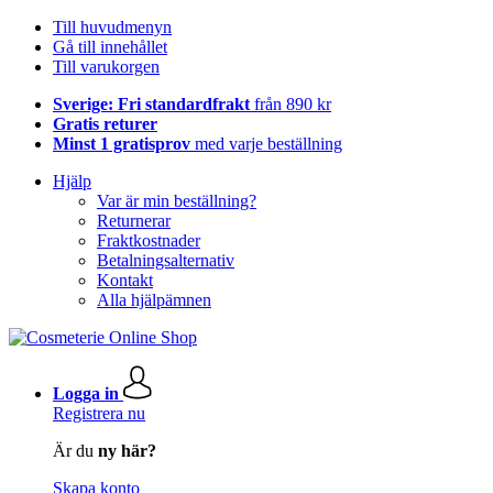
Till huvudmenyn
Gå till innehållet
Till varukorgen
Sverige: Fri standardfrakt
från 890 kr
Gratis returer
Minst 1 gratisprov
med varje beställning
Hjälp
Var är min beställning?
Returnerar
Fraktkostnader
Betalningsalternativ
Kontakt
Alla hjälpämnen
Logga in
Registrera nu
Är du
ny här?
Skapa konto