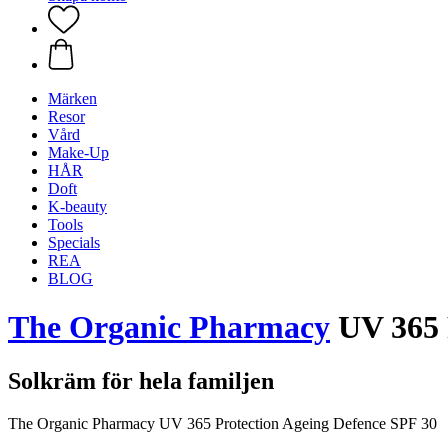
Märken
Resor
Vård
Make-Up
HÅR
Doft
K-beauty
Tools
Specials
REA
BLOG
The Organic Pharmacy
UV 365 P
Solkräm för hela familjen
The Organic Pharmacy UV 365 Protection Ageing Defence SPF 30