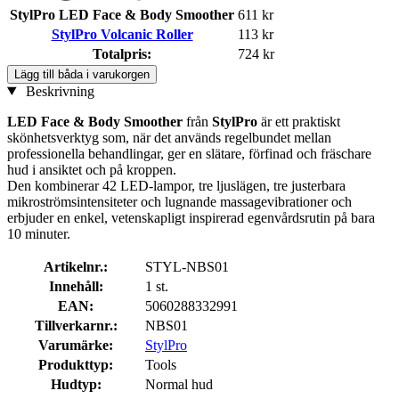
StylPro LED Face & Body Smoother
611 kr
StylPro Volcanic Roller
113 kr
Totalpris:
724 kr
Lägg till båda i varukorgen
Beskrivning
LED Face & Body Smoother
från
StylPro
är ett praktiskt
skönhetsverktyg som, när det används regelbundet mellan
professionella behandlingar, ger en slätare, förfinad och fräschare
hud i ansiktet och på kroppen.
Den kombinerar 42 LED-lampor, tre ljuslägen, tre justerbara
mikroströmsintensiteter och lugnande massagevibrationer och
erbjuder en enkel, vetenskapligt inspirerad egenvårdsrutin på bara
10 minuter.
Artikelnr.:
STYL-NBS01
Innehåll:
1 st.
EAN:
5060288332991
Tillverkarnr.:
NBS01
Varumärke:
StylPro
Produkttyp:
Tools
Hudtyp:
Normal hud