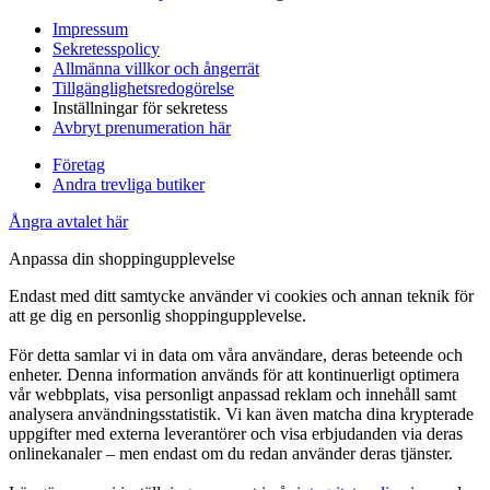
Impressum
Sekretesspolicy
Allmänna villkor och ångerrät
Tillgänglighetsredogörelse
Inställningar för sekretess
Avbryt prenumeration här
Företag
Andra trevliga butiker
Ångra avtalet här
Anpassa din shoppingupplevelse
Endast med ditt samtycke använder vi cookies och annan teknik för
att ge dig en personlig shoppingupplevelse.
För detta samlar vi in data om våra användare, deras beteende och
enheter. Denna information används för att kontinuerligt optimera
vår webbplats, visa personligt anpassad reklam och innehåll samt
analysera användningsstatistik. Vi kan även matcha dina krypterade
uppgifter med externa leverantörer och visa erbjudanden via deras
onlinekanaler – men endast om du redan använder deras tjänster.