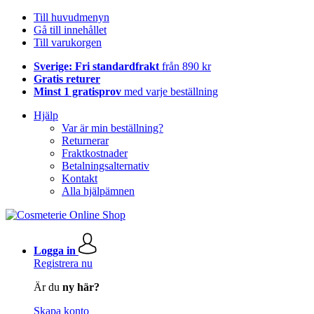
Till huvudmenyn
Gå till innehållet
Till varukorgen
Sverige: Fri standardfrakt
från 890 kr
Gratis returer
Minst 1 gratisprov
med varje beställning
Hjälp
Var är min beställning?
Returnerar
Fraktkostnader
Betalningsalternativ
Kontakt
Alla hjälpämnen
Logga in
Registrera nu
Är du
ny här?
Skapa konto