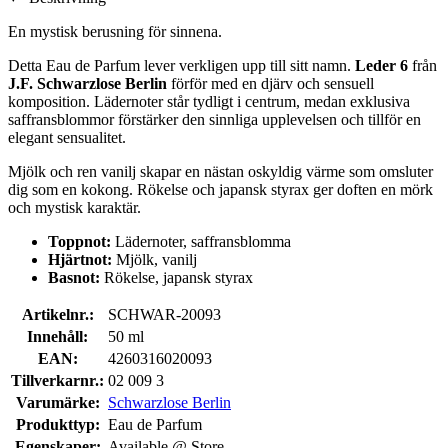
En mystisk berusning för sinnena.
Detta Eau de Parfum lever verkligen upp till sitt namn.
Leder 6
från
J.F. Schwarzlose Berlin
förför med en djärv och sensuell
komposition. Lädernoter står tydligt i centrum, medan exklusiva
saffransblommor förstärker den sinnliga upplevelsen och tillför en
elegant sensualitet.
Mjölk och ren vanilj skapar en nästan oskyldig värme som omsluter
dig som en kokong. Rökelse och japansk styrax ger doften en mörk
och mystisk karaktär.
Toppnot:
Lädernoter, saffransblomma
Hjärtnot:
Mjölk, vanilj
Basnot:
Rökelse, japansk styrax
Artikelnr.:
SCHWAR-20093
Innehåll:
50 ml
EAN:
4260316020093
Tillverkarnr.:
02 009 3
Varumärke:
Schwarzlose Berlin
Produkttyp:
Eau de Parfum
Egenskaper:
Available @ Store