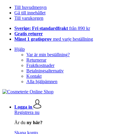
Till huvudmenyn
Gå till innehållet
Till varukorgen
Sverige: Fri standardfrakt
från 890 kr
Gratis returer
Minst 1 gratisprov
med varje beställning
Hjälp
Var är min beställning?
Returnerar
Fraktkostnader
Betalningsalternativ
Kontakt
Alla hjälpämnen
Logga in
Registrera nu
Är du
ny här?
Skapa konto