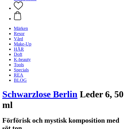
Märken
Resor
Vård
Make-Up
HÅR
Doft
K-beauty
Tools
Specials
REA
BLOG
Schwarzlose Berlin
Leder 6, 50
ml
Förförisk och mystisk komposition med
söt ton