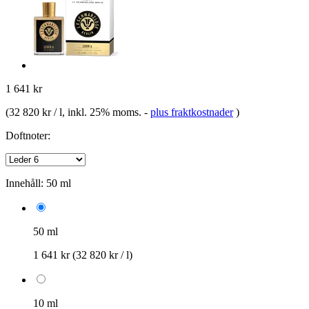
1 641 kr
(
32 820 kr / l
, inkl. 25% moms.
-
plus fraktkostnader
)
Doftnoter:
Innehåll:
50 ml
50 ml
1 641 kr
(32 820 kr / l)
10 ml