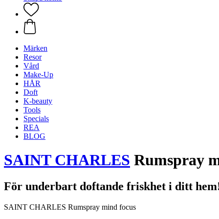
Märken
Resor
Vård
Make-Up
HÅR
Doft
K-beauty
Tools
Specials
REA
BLOG
SAINT CHARLES
Rumspray mi
För underbart doftande friskhet i ditt hem
SAINT CHARLES Rumspray mind focus