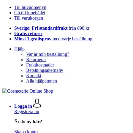
Till huvudmenyn
Gå till innehållet
Till varukorgen
Sverige: Fri standardfrakt
från 890 kr
Gratis returer
Minst 1 gratisprov
med varje beställning
Hjälp
Var är min beställning?
Returnerar
Fraktkostnader
Betalningsalternativ
Kontakt
Alla hjälpämnen
Logga in
Registrera nu
Är du
ny här?
Skapa konto