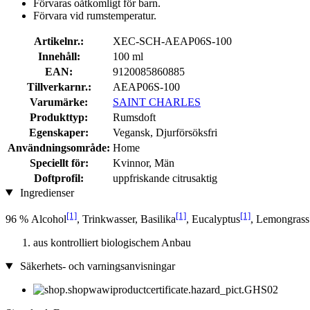
Förvaras oåtkomligt för barn.
Förvara vid rumstemperatur.
Artikelnr.:
XEC-SCH-AEAP06S-100
Innehåll:
100 ml
EAN:
9120085860885
Tillverkarnr.:
AEAP06S-100
Varumärke:
SAINT CHARLES
Produkttyp:
Rumsdoft
Egenskaper:
Vegansk, Djurförsöksfri
Användningsområde:
Home
Speciellt för:
Kvinnor, Män
Doftprofil:
uppfriskande citrusaktig
Ingredienser
[1]
[1]
[1]
96 % Alcohol
, Trinkwasser, Basilika
, Eucalyptus
, Lemongrass
aus kontrolliert biologischem Anbau
Säkerhets- och varningsanvisningar