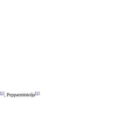
[1]
[1]
, Pepparmintolja