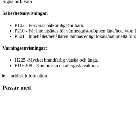
Signalord: Fara
Säkerhetsanvisningar:
P102 - Förvaras oåtkomligt för barn.
P210 - Får inte utsättas för värme/gnistor/öppen låga/heta ytor
P501 - Innehållet/behållaren lämnas enligt lokala/nationella för
Varningsanvisningar:
H225 -Mycket brandfarlig vätska och ånga.
EUH208 - Kan orsaka en allergisk reaktion.
Juridisk information
Passar med