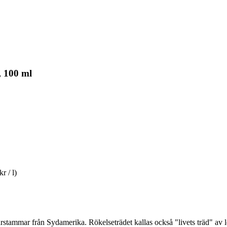
 100 ml
r / l)
ärstammar från Sydamerika. Rökelseträdet kallas också "livets träd" av l