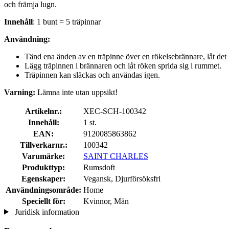
och främja lugn.
Innehåll
: 1 bunt = 5 träpinnar
Användning:
Tänd ena änden av en träpinne över en rökelsebrännare, låt det 
Lägg träpinnen i brännaren och låt röken sprida sig i rummet.
Träpinnen kan släckas och användas igen.
Varning:
Lämna inte utan uppsikt!
Artikelnr.:
XEC-SCH-100342
Innehåll:
1 st.
EAN:
9120085863862
Tillverkarnr.:
100342
Varumärke:
SAINT CHARLES
Produkttyp:
Rumsdoft
Egenskaper:
Vegansk, Djurförsöksfri
Användningsområde:
Home
Speciellt för:
Kvinnor, Män
Juridisk information