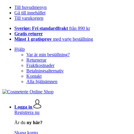
Till huvudmenyn
Gå till innehållet
Till varukorgen
Sverige: Fri standardfrakt
från 890 kr
Gratis returer
Minst 1 gratisprov
med varje beställning
Hjälp
Var är min beställning?
Returnerar
Fraktkostnader
Betalningsalternativ
Kontakt
Alla hjälpämnen
Logga in
Registrera nu
Är du
ny här?
Skapa konto