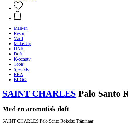
Märken
Resor
Vård
Make-Up
HÅR
Doft
K-beauty
Tools
Specials
REA
BLOG
SAINT CHARLES
Palo Santo R
Med en aromatisk doft
SAINT CHARLES Palo Santo Rökelse Träpinnar