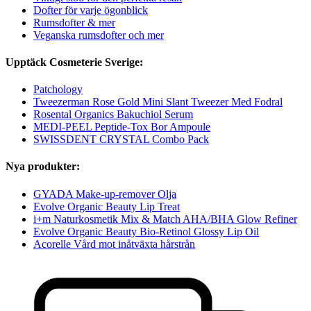
Dofter för varje ögonblick
Rumsdofter & mer
Veganska rumsdofter och mer
Upptäck Cosmeterie Sverige:
Patchology
Tweezerman Rose Gold Mini Slant Tweezer Med Fodral
Rosental Organics Bakuchiol Serum
MEDI-PEEL Peptide-Tox Bor Ampoule
SWISSDENT CRYSTAL Combo Pack
Nya produkter:
GYADA Make-up-remover Olja
Evolve Organic Beauty Lip Treat
i+m Naturkosmetik Mix & Match AHA/BHA Glow Refiner
Evolve Organic Beauty Bio-Retinol Glossy Lip Oil
Acorelle Vård mot inåtväxta hårstrån