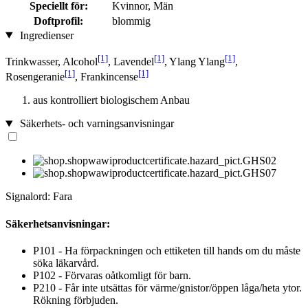
Speciellt för:
Kvinnor, Män
Doftprofil:
blommig
Ingredienser
[1]
[1]
[1]
Trinkwasser, Alcohol
, Lavendel
, Ylang Ylang
,
[1]
[1]
Rosengeranie
, Frankincense
aus kontrolliert biologischem Anbau
Säkerhets- och varningsanvisningar
Signalord: Fara
Säkerhetsanvisningar:
P101 - Ha förpackningen och ettiketen till hands om du måste
söka läkarvård.
P102 - Förvaras oåtkomligt för barn.
P210 - Får inte utsättas för värme/gnistor/öppen låga/heta ytor.
Rökning förbjuden.