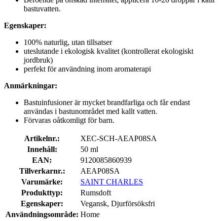
bastuvatten.
Egenskaper:
100% naturlig, utan tillsatser
uteslutande i ekologisk kvalitet (kontrollerat ekologiskt
jordbruk)
perfekt för användning inom aromaterapi
Anmärkningar:
Bastuinfusioner är mycket brandfarliga och får endast
användas i bastunområdet med kallt vatten.
Förvaras oåtkomligt för barn.
Artikelnr.:
XEC-SCH-AEAP08SA
Innehåll:
50 ml
EAN:
9120085860939
Tillverkarnr.:
AEAP08SA
Varumärke:
SAINT CHARLES
Produkttyp:
Rumsdoft
Egenskaper:
Vegansk, Djurförsöksfri
Användningsområde:
Home