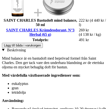
SAINT CHARLES Bastudoft mind balance,
222 kr
(4 440 kr /
50 ml
l)
SAINT CHARLES Krämdeodorant, N°3
269 kr
Herbal (65 g)
(4 138 kr / kg)
Totalpris:
491 kr
Lägg till båda i varukorgen
Beskrivning
Mind balance är en bastudoft med beprövad formel från Saint
Charles. Den ger tack vare den underbara blandning av de eteriska
oljorna en mycket behaglig doft för bastun.
Med värdefulla växtbaserade ingredienser som:
eukalyptus
gran
teträdolja
Användning:
Beroende på önskad intensitet, applicera 10-20 droppar i kallt