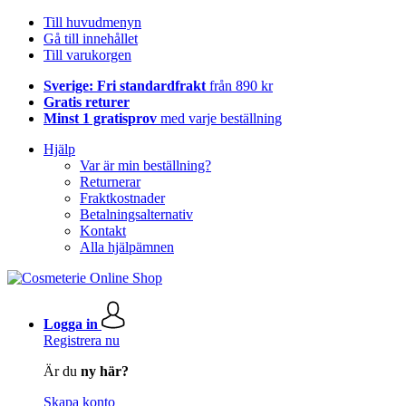
Till huvudmenyn
Gå till innehållet
Till varukorgen
Sverige: Fri standardfrakt
från 890 kr
Gratis returer
Minst 1 gratisprov
med varje beställning
Hjälp
Var är min beställning?
Returnerar
Fraktkostnader
Betalningsalternativ
Kontakt
Alla hjälpämnen
Logga in
Registrera nu
Är du
ny här?
Skapa konto