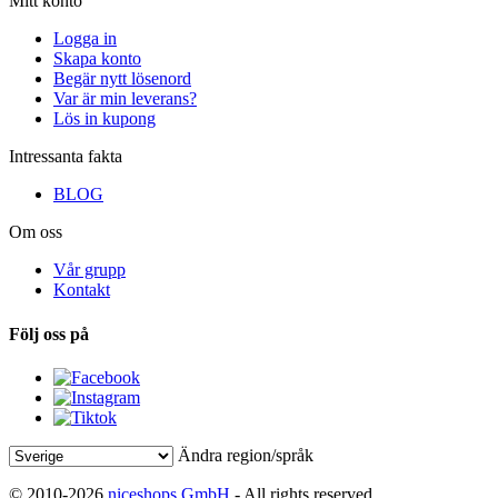
Mitt konto
Logga in
Skapa konto
Begär nytt lösenord
Var är min leverans?
Lös in kupong
Intressanta fakta
BLOG
Om oss
Vår grupp
Kontakt
Följ oss på
Ändra region/språk
© 2010-2026
niceshops GmbH
- All rights reserved.