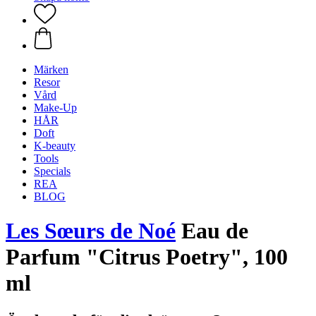
Märken
Resor
Vård
Make-Up
HÅR
Doft
K-beauty
Tools
Specials
REA
BLOG
Les Sœurs de Noé
Eau de
Parfum "Citrus Poetry", 100
ml