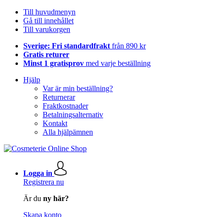
Till huvudmenyn
Gå till innehållet
Till varukorgen
Sverige: Fri standardfrakt
från 890 kr
Gratis returer
Minst 1 gratisprov
med varje beställning
Hjälp
Var är min beställning?
Returnerar
Fraktkostnader
Betalningsalternativ
Kontakt
Alla hjälpämnen
Logga in
Registrera nu
Är du
ny här?
Skapa konto