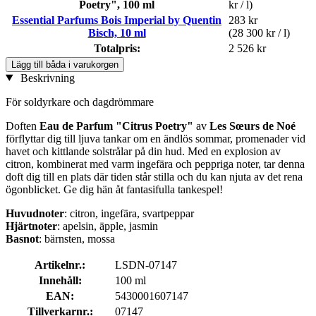
Poetry", 100 ml
kr / l)
Essential Parfums Bois Imperial by Quentin
283 kr
Bisch, 10 ml
(28 300 kr / l)
Totalpris:
2 526 kr
Lägg till båda i varukorgen
Beskrivning
För soldyrkare och dagdrömmare
Doften
Eau de Parfum "Citrus Poetry"
av
Les Sœurs de Noé
förflyttar dig till ljuva tankar om en ändlös sommar, promenader vid
havet och kittlande solstrålar på din hud. Med en explosion av
citron, kombinerat med varm ingefära och peppriga noter, tar denna
doft dig till en plats där tiden står stilla och du kan njuta av det rena
ögonblicket. Ge dig hän åt fantasifulla tankespel!
Huvudnoter
: citron, ingefära, svartpeppar
Hjärtnoter
: apelsin, äpple, jasmin
Basnot
: bärnsten, mossa
Artikelnr.:
LSDN-07147
Innehåll:
100 ml
EAN:
5430001607147
Tillverkarnr.:
07147