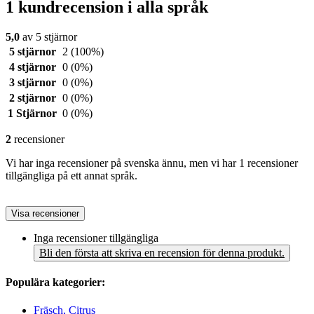
1 kundrecension i alla språk
5,0
av 5 stjärnor
5 stjärnor
2
(100%)
4 stjärnor
0
(0%)
3 stjärnor
0
(0%)
2 stjärnor
0
(0%)
1 Stjärnor
0
(0%)
2
recensioner
Vi har inga recensioner på svenska ännu, men vi har 1 recensioner
tillgängliga på ett annat språk.
Visa recensioner
Inga recensioner tillgängliga
Bli den första att skriva en recension för denna produkt.
Populära kategorier:
Fräsch, Citrus