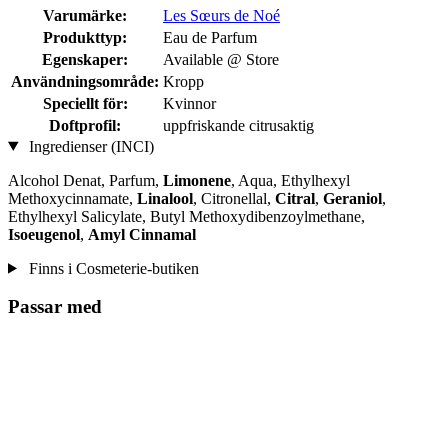
Varumärke:
Les Sœurs de Noé
Produkttyp:
Eau de Parfum
Egenskaper:
Available @ Store
Användningsområde:
Kropp
Speciellt för:
Kvinnor
Doftprofil:
uppfriskande citrusaktig
Ingredienser (INCI)
Alcohol Denat, Parfum,
Limonene
, Aqua, Ethylhexyl
Methoxycinnamate,
Linalool
, Citronellal,
Citral
,
Geraniol
,
Ethylhexyl Salicylate, Butyl Methoxydibenzoylmethane,
Isoeugenol
,
Amyl Cinnamal
Finns i Cosmeterie-butiken
Passar med