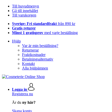
Till huvudmenyn
Gå till innehållet
Till varukorgen
Sverige: Fri standardfrakt
från 890 kr
Gratis returer
Minst 1 gratisprov
med varje beställning
Hjälp
Var är min beställning?
Returnerar
Fraktkostnader
Betalningsalternativ
Kontakt
Alla hjälpämnen
Logga in
Registrera nu
Är du
ny här?
Skapa konto