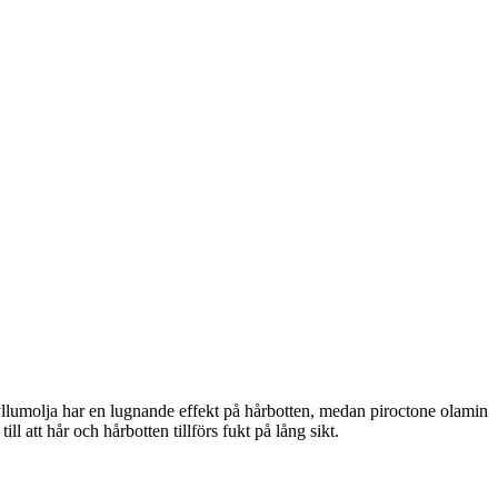
yllumolja har en lugnande effekt på hårbotten, medan piroctone olamin
l att hår och hårbotten tillförs fukt på lång sikt.