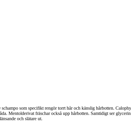
e schampo som specifikt rengör torrt hår och känslig hårbotten. Caloph
da. Mentolderivat fräschar också upp hårbotten. Samtidigt ser glycerin til
länsande och slätare ut.