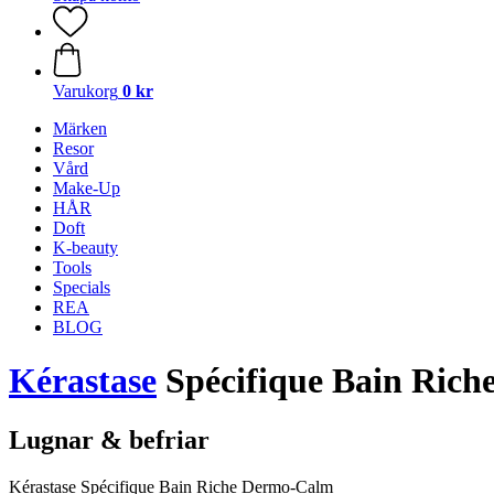
Varukorg
0 kr
Märken
Resor
Vård
Make-Up
HÅR
Doft
K-beauty
Tools
Specials
REA
BLOG
Kérastase
Spécifique Bain Ric
Lugnar & befriar
Kérastase Spécifique Bain Riche Dermo-Calm