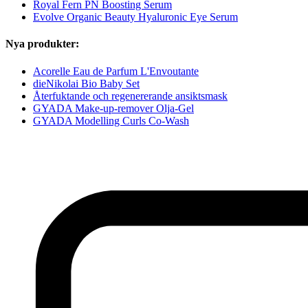
Royal Fern PN Boosting Serum
Evolve Organic Beauty Hyaluronic Eye Serum
Nya produkter:
Acorelle Eau de Parfum L'Envoutante
dieNikolai Bio Baby Set
Återfuktande och regenererande ansiktsmask
GYADA Make-up-remover Olja-Gel
GYADA Modelling Curls Co-Wash