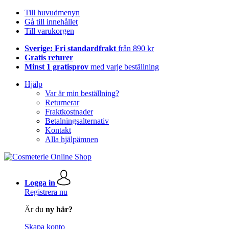
Till huvudmenyn
Gå till innehållet
Till varukorgen
Sverige: Fri standardfrakt
från 890 kr
Gratis returer
Minst 1 gratisprov
med varje beställning
Hjälp
Var är min beställning?
Returnerar
Fraktkostnader
Betalningsalternativ
Kontakt
Alla hjälpämnen
Logga in
Registrera nu
Är du
ny här?
Skapa konto