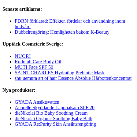
Senaste artiklarna:
PDRN förklarad: Effekter, fördelar och användning inom
hudvård
Dubbelrengöring: Hemligheten bakom K-Beauty
Upptäck Cosmeterie Sverige:
NUORI
Rudolph Care Body Oil
MUTI Face SPF 50
SAINT CHARLES Hydrating Prebiotic Mask
shu uemura art of hair Essence Absolue Hårbottenkoncentrat
Nya produkter:
GYADA Ansiktsvatten
Acorelle Skyddande Läppbalsam SPF 20
dieNikolai Bio Baby Soothing Cream
dieNikolai Organic Soothing Baby Bath
GYADA Re:Purity Skin Ansiktsrengöring