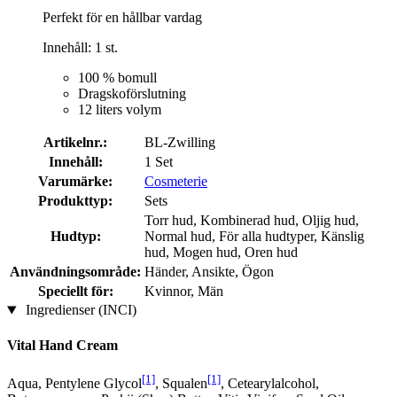
Perfekt för en hållbar vardag
Innehåll: 1 st.
100 % bomull
Dragskoförslutning
12 liters volym
Artikelnr.:
BL-Zwilling
Innehåll:
1 Set
Varumärke:
Cosmeterie
Produkttyp:
Sets
Torr hud, Kombinerad hud, Oljig hud,
Hudtyp:
Normal hud, För alla hudtyper, Känslig
hud, Mogen hud, Oren hud
Användningsområde:
Händer, Ansikte, Ögon
Speciellt för:
Kvinnor, Män
Ingredienser (INCI)
Vital Hand Cream
[1]
[1]
Aqua, Pentylene Glycol
, Squalen
, Cetearylalcohol,