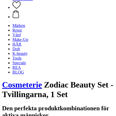
Märken
Resor
Vård
Make-Up
HÅR
Doft
K-beauty
Tools
Specials
REA
BLOG
Cosmeterie
Zodiac Beauty Set -
Tvillingarna, 1 Set
Den perfekta produktkombinationen för
aktiva människor