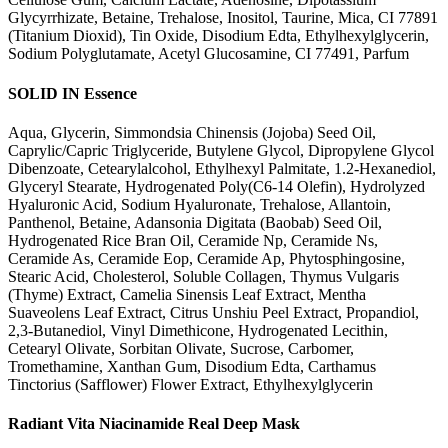
Glycyrrhizate, Betaine, Trehalose, Inositol, Taurine, Mica, CI 77891
(Titanium Dioxid), Tin Oxide, Disodium Edta, Ethylhexylglycerin,
Sodium Polyglutamate, Acetyl Glucosamine, CI 77491, Parfum
SOLID IN Essence
Aqua, Glycerin, Simmondsia Chinensis (Jojoba) Seed Oil,
Caprylic/Capric Triglyceride, Butylene Glycol, Dipropylene Glycol
Dibenzoate, Cetearylalcohol, Ethylhexyl Palmitate, 1.2-Hexanediol,
Glyceryl Stearate, Hydrogenated Poly(C6-14 Olefin), Hydrolyzed
Hyaluronic Acid, Sodium Hyaluronate, Trehalose, Allantoin,
Panthenol, Betaine, Adansonia Digitata (Baobab) Seed Oil,
Hydrogenated Rice Bran Oil, Ceramide Np, Ceramide Ns,
Ceramide As, Ceramide Eop, Ceramide Ap, Phytosphingosine,
Stearic Acid, Cholesterol, Soluble Collagen, Thymus Vulgaris
(Thyme) Extract, Camelia Sinensis Leaf Extract, Mentha
Suaveolens Leaf Extract, Citrus Unshiu Peel Extract, Propandiol,
2,3-Butanediol, Vinyl Dimethicone, Hydrogenated Lecithin,
Cetearyl Olivate, Sorbitan Olivate, Sucrose, Carbomer,
Tromethamine, Xanthan Gum, Disodium Edta, Carthamus
Tinctorius (Safflower) Flower Extract, Ethylhexylglycerin
Radiant Vita Niacinamide Real Deep Mask