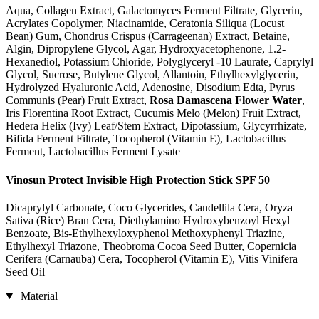
Aqua, Collagen Extract, Galactomyces Ferment Filtrate, Glycerin,
Acrylates Copolymer, Niacinamide, Ceratonia Siliqua (Locust
Bean) Gum, Chondrus Crispus (Carrageenan) Extract, Betaine,
Algin, Dipropylene Glycol, Agar, Hydroxyacetophenone, 1.2-
Hexanediol, Potassium Chloride, Polyglyceryl -10 Laurate, Caprylyl
Glycol, Sucrose, Butylene Glycol, Allantoin, Ethylhexylglycerin,
Hydrolyzed Hyaluronic Acid, Adenosine, Disodium Edta, Pyrus
Communis (Pear) Fruit Extract,
Rosa Damascena Flower Water
,
Iris Florentina Root Extract, Cucumis Melo (Melon) Fruit Extract,
Hedera Helix (Ivy) Leaf/Stem Extract, Dipotassium, Glycyrrhizate,
Bifida Ferment Filtrate, Tocopherol (Vitamin E), Lactobacillus
Ferment, Lactobacillus Ferment Lysate
Vinosun Protect Invisible High Protection Stick SPF 50
Dicaprylyl Carbonate, Coco Glycerides, Candellila Cera, Oryza
Sativa (Rice) Bran Cera, Diethylamino Hydroxybenzoyl Hexyl
Benzoate, Bis-Ethylhexyloxyphenol Methoxyphenyl Triazine,
Ethylhexyl Triazone, Theobroma Cocoa Seed Butter, Copernicia
Cerifera (Carnauba) Cera, Tocopherol (Vitamin E), Vitis Vinifera
Seed Oil
Material