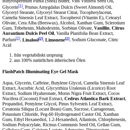
Butyrospermum Parkii (Shea) Butter, Vitis Vinifera Seed Oil,
[1]
Glycerin
, Prunus Amygdalus Dulcis (Sweet Almond) Oil,
Glyceryl Stearate, Glyceryl Stearat Citrat, Tocopherylacetat,
Camelia Sinensis Leaf Extract, Tocopherol (Vitamin E), Cetearyl
Olivate, Cera Alba (Beeswax), Alcohol, Xanthan Gum, Sclerotium
Gum, Tribehenin, Maltodextrin, Sorbitan Olivate,
Vanillin
,
Citrus
Aurantium Dulcis Peel Oil
, Vanilla Planifolia Bean Extract,
[2]
[2]
[2]
Parfum
,
Linalool
,
Limonene
, Sodium Gluconate, Citric
Acid
från vegetabiliskt ursprung
aus 100% natürlichen ätherischen Ölen
FlashPatch Illuminating Eye Gel Mask
Aqua, Glycerin, Caffeine, Butylene Glycol, Camelia Sinensis Leaf
Extract, Ascorbic Acid, Glycyrrhiza Uralensis (Licorice) Root
Extract, Sodium Hyaluronate, Morus Nigra Fruit Extract, Cocos
Nucifera (Coconut) Fruit Extract,
Cedrus Atlantica Bark Extract
,
Propandiol, Pentylene Glycol, Pinus Sylvestris Leaf Extract,
Ceratonia Siliqua (Locust Bean) Gum, Sucrose, Carrageenan,
Potassium Chloride, Peg-60 Hydrogenated Castor Oil, Xanthan
Gum, Ethyl Hexanediol, 1.2-Hexanediol, Allantoin, Chlorphenesin,
Sodium Polyacrylate, Ricinus Communis Seed Oil, Gellan Gum,
Cellulose Gum, Calcium Lactate, Adenosine, Dipotassium