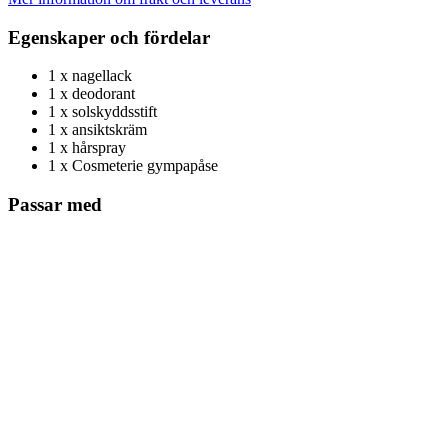
Egenskaper och fördelar
1 x nagellack
1 x deodorant
1 x solskyddsstift
1 x ansiktskräm
1 x hårspray
1 x Cosmeterie gympapåse
Passar med