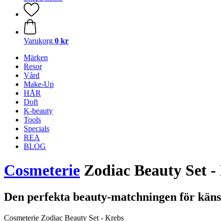
Varukorg
0 kr
Märken
Resor
Vård
Make-Up
HÅR
Doft
K-beauty
Tools
Specials
REA
BLOG
Cosmeterie
Zodiac Beauty Set - 
Den perfekta beauty-matchningen för käns
Cosmeterie Zodiac Beauty Set - Krebs