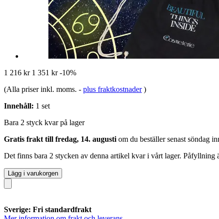
1 216 kr
1 351 kr
-10%
(Alla priser inkl. moms.
-
plus fraktkostnader
)
Innehåll:
1 set
Bara 2 styck kvar på lager
Gratis frakt till fredag, 14. augusti
om du beställer senast
söndag in
Det finns bara 2 stycken av denna artikel kvar i vårt lager. Påfyllning
Lägg i varukorgen
Sverige: Fri standardfrakt
Mer information om frakt och leverans