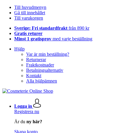
Till huvudmenyn
Gå till innehållet
Till varukorgen
Sverige: Fri standardfrakt
från 890 kr
Gratis returer
Minst 1 gratisprov
med varje beställning
Hjälp
Var är min beställning?
Returnerar
Fraktkostnader
Betalningsalternativ
Kontakt
Alla hjälpämnen
Logga in
Registrera nu
Är du
ny här?
Skapa konto